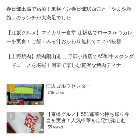
春日部出張で宿泊！東横イン春日部駅西口と「やまや新
館」のランチが大満足でした
【江坂グルメ】マイカリー食堂 江坂店でロースかつカレ
ーを実食！ご飯・みそ汁おかわり無料でコスパ抜群
【上野焼肉】焼肉陽山道 上野広小路店でA5和牛スタンダ
ードコースを堪能！個室で楽しむ贅沢な焼肉ディナー
江坂ゴルフセンター
136 views
【京橋グルメ】551蓬莱の持ち帰り弁
当を実食！人気中華を自宅で楽しむ
58 views