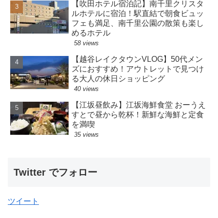
【吹田ホテル宿泊記】南千里クリスタ
ルホテルに宿泊！駅直結で朝食ビュッ
フェも満足、南千里公園の散策も楽し
めるホテル
58 views
【越谷レイクタウンVLOG】50代メン
ズにおすすめ！アウトレットで見つけ
る大人の休日ショッピング
40 views
【江坂昼飲み】江坂海鮮食堂 おーうえ
すとで昼から乾杯！新鮮な海鮮と定食
を満喫
35 views
Twitter でフォロー
ツイート