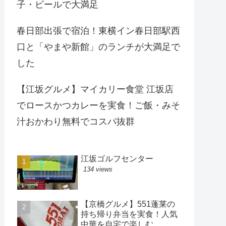
子・ビールで大満足
春日部出張で宿泊！東横イン春日部駅西
口と「やまや新館」のランチが大満足で
した
【江坂グルメ】マイカリー食堂 江坂店
でロースかつカレーを実食！ご飯・みそ
汁おかわり無料でコスパ抜群
江坂ゴルフセンター
134 views
【京橋グルメ】551蓬莱の
持ち帰り弁当を実食！人気
中華を自宅で楽しむ