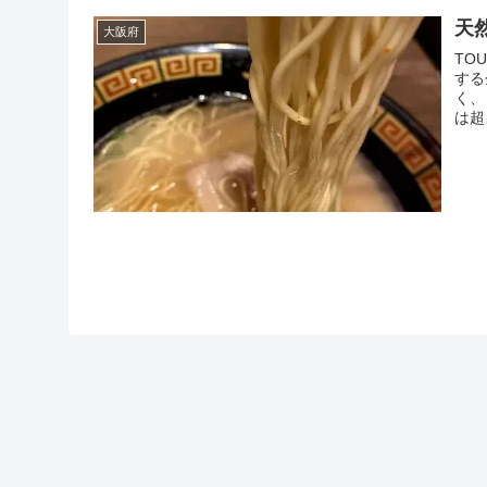
天
大阪府
TO
する
く、
は超
てま