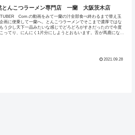
然とんこつラーメン専門店 一蘭 大阪茨木店
UTUBER Com.の動画をみて一蘭の汁全部食べ終わるまで替え玉
企画に便乗して一蘭へ。とんこつラーメンでそこまで濃厚ではな
もう少し天下一品みたいな感じでどろどろがすきだったので今度
こってり、にんにく1片分にしようとおもいます。舌が馬鹿になっ
す。
2021.09.28