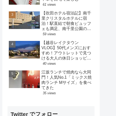
61 views
【吹田ホテル宿泊記】南千
里クリスタルホテルに宿
泊！駅直結で朝食ビュッフ
ェも満足、南千里公園の散
策も楽しめるホテル
59 views
【越谷レイクタウン
VLOG】50代メンズにおす
すめ！アウトレットで見つ
ける大人の休日ショッピン
グ
40 views
江坂ランチで焼肉なら大同
門！人気No.1「ミックス焼
肉ランチ Mサイズ」を食べ
てきた
35 views
Twitter でフォロー