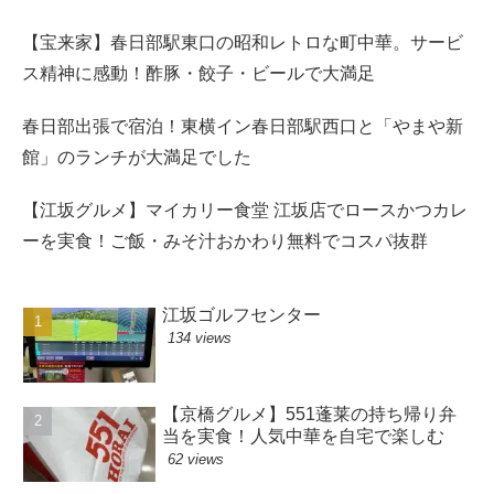
【宝来家】春日部駅東口の昭和レトロな町中華。サービ
ス精神に感動！酢豚・餃子・ビールで大満足
春日部出張で宿泊！東横イン春日部駅西口と「やまや新
館」のランチが大満足でした
【江坂グルメ】マイカリー食堂 江坂店でロースかつカレ
ーを実食！ご飯・みそ汁おかわり無料でコスパ抜群
江坂ゴルフセンター
134 views
【京橋グルメ】551蓬莱の持ち帰り弁
当を実食！人気中華を自宅で楽しむ
62 views