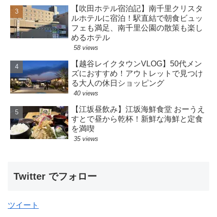
【吹田ホテル宿泊記】南千里クリスタ
ルホテルに宿泊！駅直結で朝食ビュッ
フェも満足、南千里公園の散策も楽し
めるホテル
58 views
【越谷レイクタウンVLOG】50代メン
ズにおすすめ！アウトレットで見つけ
る大人の休日ショッピング
40 views
【江坂昼飲み】江坂海鮮食堂 おーうえ
すとで昼から乾杯！新鮮な海鮮と定食
を満喫
35 views
Twitter でフォロー
ツイート