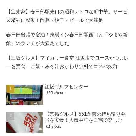
【宝来家】春日部駅東口の昭和レトロな町中華。サービ
ス精神に感動！酢豚・餃子・ビールで大満足
春日部出張で宿泊！東横イン春日部駅西口と「やまや新
館」のランチが大満足でした
【江坂グルメ】マイカリー食堂 江坂店でロースかつカレ
ーを実食！ご飯・みそ汁おかわり無料でコスパ抜群
江坂ゴルフセンター
133 views
【京橋グルメ】551蓬莱の持ち帰り弁
当を実食！人気中華を自宅で楽しむ
61 views