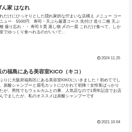
げん家 はなれ
れだけにひっそりとした隠れ家的な佇まいな店構え メニュー コー
ニュー 5500円 寿司・天ぷら厳選コース 先付け 造り二種 天ぷ
種 撮り忘れ・・ 寿司５貫 蒸し物 〆の一皿 これだけ食べて、しか
室でゆっくり食べれるのがいいで...
2024.11.25
阪の福島にある美容室KICO（キコ）
ぶりに大阪府福島区にある美容室KIKOにいきました！初めてでし
、炭酸シャンプーと眉毛カットにひかれて初陣！女性客ばっかり
たが、男性でもウェルカムとの事、人気店なので1周年記念でお店
んでましたが、私のオススメは炭酸シャンプーです
2021.10.04