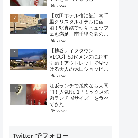
59 views
【吹田ホテル宿泊記】南千
里クリスタルホテルに宿
泊！駅直結で朝食ビュッフ
ェも満足、南千里公園の散
策も楽しめるホテル
59 views
【越谷レイクタウン
VLOG】50代メンズにおす
すめ！アウトレットで見つ
ける大人の休日ショッピン
グ
40 views
江坂ランチで焼肉なら大同
門！人気No.1「ミックス焼
肉ランチ Mサイズ」を食べ
てきた
35 views
Twitter でフォロー