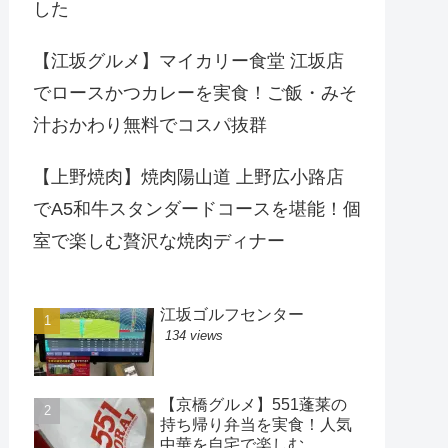
した
【江坂グルメ】マイカリー食堂 江坂店
でロースかつカレーを実食！ご飯・みそ
汁おかわり無料でコスパ抜群
【上野焼肉】焼肉陽山道 上野広小路店
でA5和牛スタンダードコースを堪能！個
室で楽しむ贅沢な焼肉ディナー
江坂ゴルフセンター
134 views
【京橋グルメ】551蓬莱の
持ち帰り弁当を実食！人気
中華を自宅で楽しむ