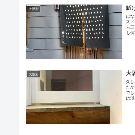
鮨
大阪府
はな
スメ
ら三
も個
大
大阪府
久し
たが
でし
は混