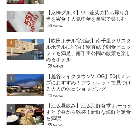
【京橋グルメ】551蓬莱の持ち帰り弁
当を実食！人気中華を自宅で楽しむ
58 views
【吹田ホテル宿泊記】南千里クリスタ
ルホテルに宿泊！駅直結で朝食ビュッ
フェも満足、南千里公園の散策も楽し
めるホテル
58 views
【越谷レイクタウンVLOG】50代メン
ズにおすすめ！アウトレットで見つけ
る大人の休日ショッピング
40 views
【江坂昼飲み】江坂海鮮食堂 おーうえ
すとで昼から乾杯！新鮮な海鮮と定食
を満喫
35 views