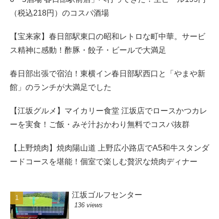
（税込218円）のコスパ酒場
【宝来家】春日部駅東口の昭和レトロな町中華。サービ
ス精神に感動！酢豚・餃子・ビールで大満足
春日部出張で宿泊！東横イン春日部駅西口と「やまや新
館」のランチが大満足でした
【江坂グルメ】マイカリー食堂 江坂店でロースかつカレ
ーを実食！ご飯・みそ汁おかわり無料でコスパ抜群
【上野焼肉】焼肉陽山道 上野広小路店でA5和牛スタンダ
ードコースを堪能！個室で楽しむ贅沢な焼肉ディナー
江坂ゴルフセンター
136 views