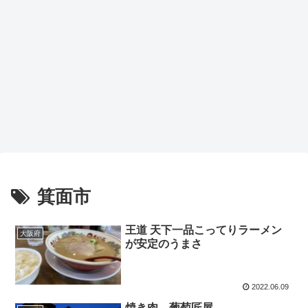
箕面市
王道 天下一品こってりラーメン
大阪府
が安定のうまさ
2022.06.09
焼き肉 葡萄匠屋