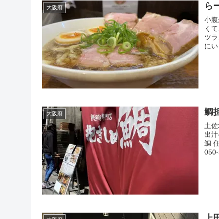
ら
大阪府
小腹
くて
ツラ
にい
鯛
大阪府
土佐
出汁
鯛 
050
上