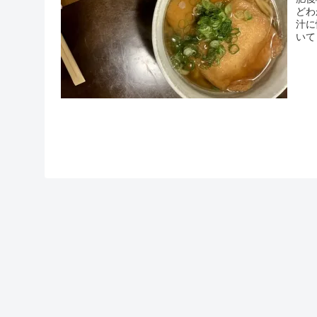
どわ
汁に
いて
の温