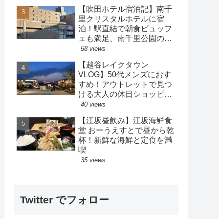
【吹田ホテル宿泊記】南千
里クリスタルホテルに宿
泊！駅直結で朝食ビュッフ
ェも満足、南千里公園の散
策も楽しめるホテル
58 views
【越谷レイクタウン
VLOG】50代メンズにおす
すめ！アウトレットで見つ
ける大人の休日ショッピン
グ
40 views
【江坂昼飲み】江坂海鮮食
堂 おーうえすとで昼から乾
杯！新鮮な海鮮と定食を満
喫
35 views
Twitter でフォロー