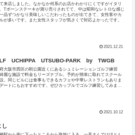
て来店しました。なかなか何系のお店かわかりにくですがイタリ
、Tボーンステーキが測り売りされてて、中は昭和なレトロな感じ
一品ずつかなり美味しいこだわったものが出てきて、女性客やカ
ルが多いです。また女性スタッフが気さくで対応よかったです。
2021.12.21
LF UCHIPPA UTSUBO-PARK by TWGB
府大阪市西区の靭公園近くにあるシュミレーションゴルフ練習
綺麗な施設で料金もリーズナブル。予約が簡単に取れてスクール
設。同じビルには食事もできるカフェや中華レストランもありま
デートにもおすすめです。ぜひカップルでゴルフ練習してみまし
！
2021.10.12
よし
橋駅から南に下ったところから路地に入る。一見さんではほとん