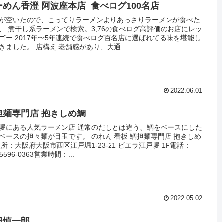
ーめん香澄 阿波座本店 食べログ100名店
が空いたので、こってりラーメンよりあっさりラーメンが食べた
、 煮干し系ラーメンで検索。3,76の食べログ高評価のお店にレッ
ゴー 2017年〜5年連続で食べログ百名店に選ばれてる味を堪能し
きました。 店構え 老舗感があり、大通...
2022.06.01
担麺専門店 抱きしめ鯛
堀にある人気ラーメン店 通常のだしとは違う、鯛をベースにした
ベースの担々麺が目玉です。 のれん 看板 鯛担麺専門店 抱きしめ
住所：大阪府大阪市西区江戸堀1-23-21 ビエラ江戸堀 1F電話：
-5596-0363営業時間：...
2022.05.02
田慎一郎