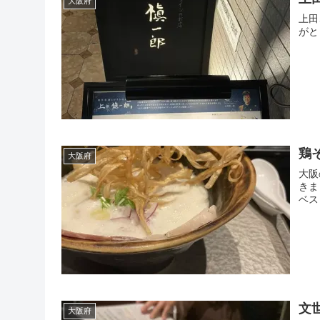
大阪府
上田
がと
鶏そ
大阪府
大阪
きま
ベス
文
大阪府