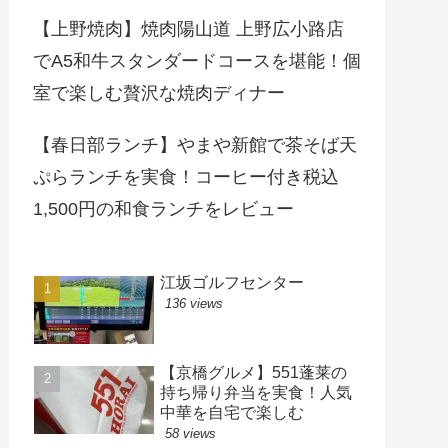
【上野焼肉】焼肉陽山道 上野広小路店
でA5和牛スタンダードコースを堪能！個
室で楽しむ贅沢な焼肉ディナー
【春日部ランチ】やまや新館で茶そば天
ぷらランチを実食！コーヒー付き税込
1,500円の和食ランチをレビュー
江坂ゴルフセンター
136 views
【京橋グルメ】551蓬莱の
持ち帰り弁当を実食！人気
中華を自宅で楽しむ
58 views