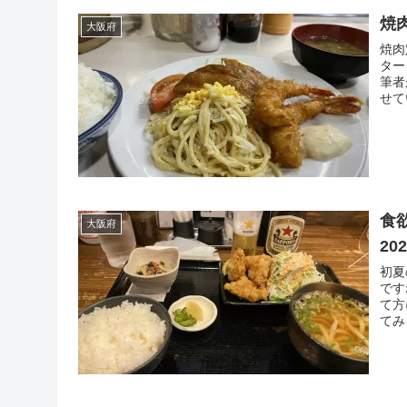
焼
大阪府
焼肉
ター
筆者
せて
食
大阪府
202
初夏
です
て方
てみ