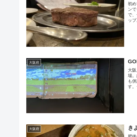
初め
ンで
で、
ップ
GO
大阪府
大阪
場。
も併
す。
ょう
き
大阪府
肥後