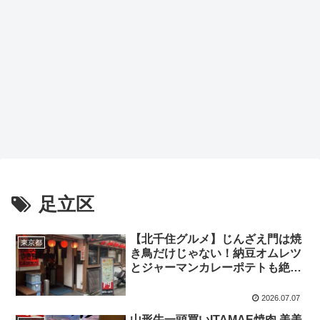
足立区
【北千住グルメ】じんざえ門は焼
東京都
き鳥だけじゃない！納豆オムレツ
とジャーマンカレーポテトも絶品
の人気居酒屋
2026.07.07
山形牛一頭買いITAMAE焼肉 美美