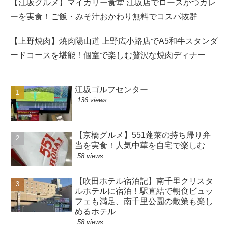
【江坂グルメ】マイカリー食堂 江坂店でロースかつカレ
ーを実食！ご飯・みそ汁おかわり無料でコスパ抜群
【上野焼肉】焼肉陽山道 上野広小路店でA5和牛スタンダ
ードコースを堪能！個室で楽しむ贅沢な焼肉ディナー
江坂ゴルフセンター
136 views
【京橋グルメ】551蓬莱の持ち帰り弁
当を実食！人気中華を自宅で楽しむ
58 views
【吹田ホテル宿泊記】南千里クリスタ
ルホテルに宿泊！駅直結で朝食ビュッ
フェも満足、南千里公園の散策も楽し
めるホテル
58 views