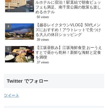
ルホテルに宿泊！駅直結で朝食ビュッ
フェも満足、南千里公園の散策も楽し
めるホテル
56 views
【越谷レイクタウンVLOG】50代メン
ズにおすすめ！アウトレットで見つけ
る大人の休日ショッピング
39 views
【江坂昼飲み】江坂海鮮食堂 おーうえ
すとで昼から乾杯！新鮮な海鮮と定食
を満喫
37 views
Twitter でフォロー
ツイート