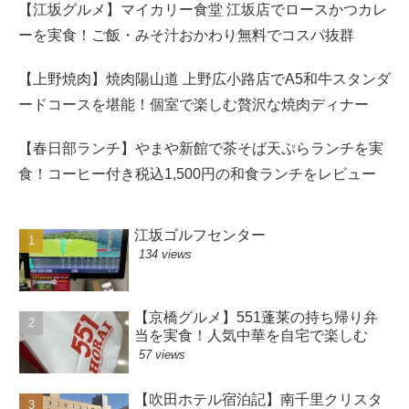
【江坂グルメ】マイカリー食堂 江坂店でロースかつカレ
ーを実食！ご飯・みそ汁おかわり無料でコスパ抜群
【上野焼肉】焼肉陽山道 上野広小路店でA5和牛スタンダ
ードコースを堪能！個室で楽しむ贅沢な焼肉ディナー
【春日部ランチ】やまや新館で茶そば天ぷらランチを実
食！コーヒー付き税込1,500円の和食ランチをレビュー
江坂ゴルフセンター
134 views
【京橋グルメ】551蓬莱の持ち帰り弁
当を実食！人気中華を自宅で楽しむ
57 views
【吹田ホテル宿泊記】南千里クリスタ