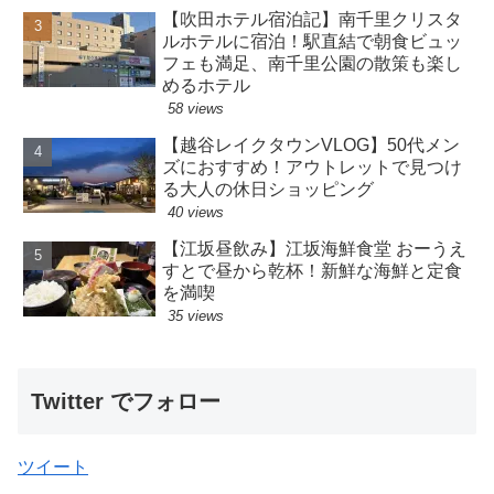
【吹田ホテル宿泊記】南千里クリスタ
ルホテルに宿泊！駅直結で朝食ビュッ
フェも満足、南千里公園の散策も楽し
めるホテル
58 views
【越谷レイクタウンVLOG】50代メン
ズにおすすめ！アウトレットで見つけ
る大人の休日ショッピング
40 views
【江坂昼飲み】江坂海鮮食堂 おーうえ
すとで昼から乾杯！新鮮な海鮮と定食
を満喫
35 views
Twitter でフォロー
ツイート