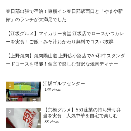
春日部出張で宿泊！東横イン春日部駅西口と「やまや新
館」のランチが大満足でした
【江坂グルメ】マイカリー食堂 江坂店でロースかつカレ
ーを実食！ご飯・みそ汁おかわり無料でコスパ抜群
【上野焼肉】焼肉陽山道 上野広小路店でA5和牛スタンダ
ードコースを堪能！個室で楽しむ贅沢な焼肉ディナー
江坂ゴルフセンター
136 views
【京橋グルメ】551蓬莱の持ち帰り弁
当を実食！人気中華を自宅で楽しむ
58 views