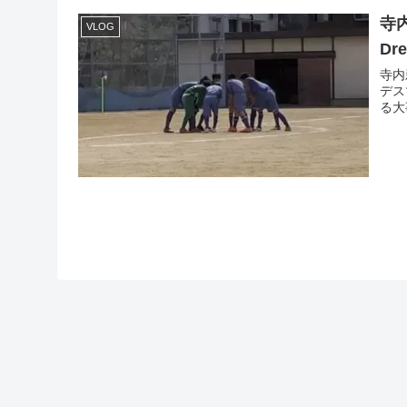
寺
VLOG
Dr
寺内
デス
る大