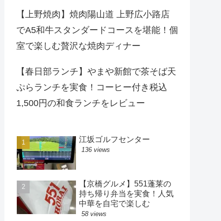
【上野焼肉】焼肉陽山道 上野広小路店
でA5和牛スタンダードコースを堪能！個
室で楽しむ贅沢な焼肉ディナー
【春日部ランチ】やまや新館で茶そば天
ぷらランチを実食！コーヒー付き税込
1,500円の和食ランチをレビュー
江坂ゴルフセンター
136 views
【京橋グルメ】551蓬莱の
持ち帰り弁当を実食！人気
中華を自宅で楽しむ
58 views