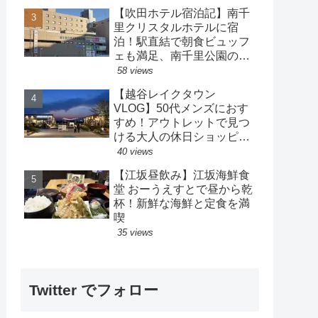
【吹田ホテル宿泊記】南千
里クリスタルホテルに宿
泊！駅直結で朝食ビュッフ
ェも満足、南千里公園の散
策も楽しめるホテル
58 views
【越谷レイクタウン
VLOG】50代メンズにおす
すめ！アウトレットで見つ
ける大人の休日ショッピン
グ
40 views
【江坂昼飲み】江坂海鮮食
堂 おーうえすとで昼から乾
杯！新鮮な海鮮と定食を満
喫
35 views
Twitter でフォロー