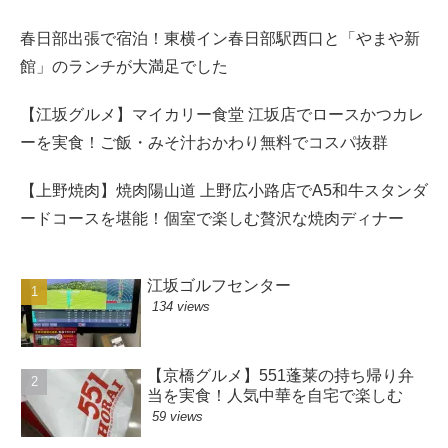
春日部出張で宿泊！東横イン春日部駅西口と「やまや新
館」のランチが大満足でした
【江坂グルメ】マイカリー食堂 江坂店でロースかつカレ
ーを実食！ご飯・みそ汁おかわり無料でコスパ抜群
【上野焼肉】焼肉陽山道 上野広小路店でA5和牛スタンダ
ードコースを堪能！個室で楽しむ贅沢な焼肉ディナー
江坂ゴルフセンター
134 views
【京橋グルメ】551蓬莱の持ち帰り弁
当を実食！人気中華を自宅で楽しむ
59 views