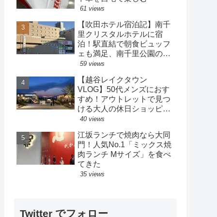
61 views
【吹田ホテル宿泊記】南千
里クリスタルホテルに宿
泊！駅直結で朝食ビュッフ
ェも満足、南千里公園の散
策も楽しめるホテル
59 views
【越谷レイクタウン
VLOG】50代メンズにおす
すめ！アウトレットで見つ
ける大人の休日ショッピン
グ
40 views
江坂ランチで焼肉なら大同
門！人気No.1「ミックス焼
肉ランチ Mサイズ」を食べ
てきた
35 views
Twitter でフォロー