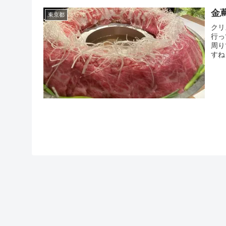
金蔦
東京都
クリ
行っ
周り
すね