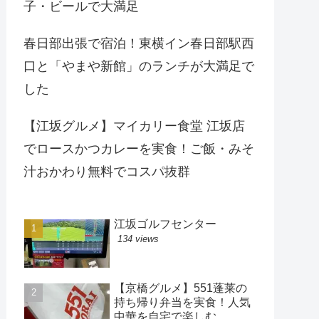
子・ビールで大満足
春日部出張で宿泊！東横イン春日部駅西
口と「やまや新館」のランチが大満足で
した
【江坂グルメ】マイカリー食堂 江坂店
でロースかつカレーを実食！ご飯・みそ
汁おかわり無料でコスパ抜群
江坂ゴルフセンター
134 views
【京橋グルメ】551蓬莱の
持ち帰り弁当を実食！人気
中華を自宅で楽しむ