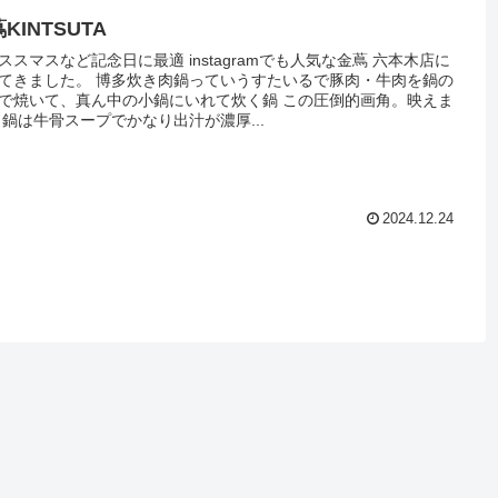
KINTSUTA
ススマスなど記念日に最適 instagramでも人気な金蔦 六本木店に
てきました。 博多炊き肉鍋っていうすたいるで豚肉・牛肉を鍋の
で焼いて、真ん中の小鍋にいれて炊く鍋 この圧倒的画角。映えま
 鍋は牛骨スープでかなり出汁が濃厚...
2024.12.24