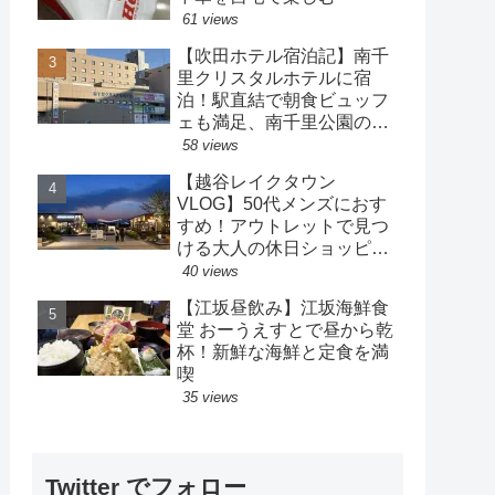
61 views
【吹田ホテル宿泊記】南千
里クリスタルホテルに宿
泊！駅直結で朝食ビュッフ
ェも満足、南千里公園の散
策も楽しめるホテル
58 views
【越谷レイクタウン
VLOG】50代メンズにおす
すめ！アウトレットで見つ
ける大人の休日ショッピン
グ
40 views
【江坂昼飲み】江坂海鮮食
堂 おーうえすとで昼から乾
杯！新鮮な海鮮と定食を満
喫
35 views
Twitter でフォロー