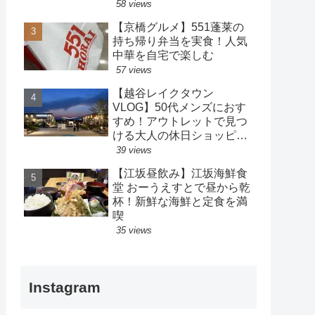
策も楽しめるホテル
58 views
【京橋グルメ】551蓬莱の
持ち帰り弁当を実食！人気
中華を自宅で楽しむ
57 views
【越谷レイクタウン
VLOG】50代メンズにおす
すめ！アウトレットで見つ
ける大人の休日ショッピン
グ
39 views
【江坂昼飲み】江坂海鮮食
堂 おーうえすとで昼から乾
杯！新鮮な海鮮と定食を満
喫
35 views
Instagram