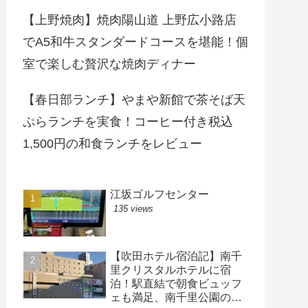
【上野焼肉】焼肉陽山道 上野広小路店
でA5和牛スタンダードコースを堪能！個
室で楽しむ贅沢な焼肉ディナー
【春日部ランチ】やまや新館で茶そば天
ぷらランチを実食！コーヒー付き税込
1,500円の和食ランチをレビュー
江坂ゴルフセンター
135 views
【吹田ホテル宿泊記】南千
里クリスタルホテルに宿
泊！駅直結で朝食ビュッフ
ェも満足、南千里公園の散