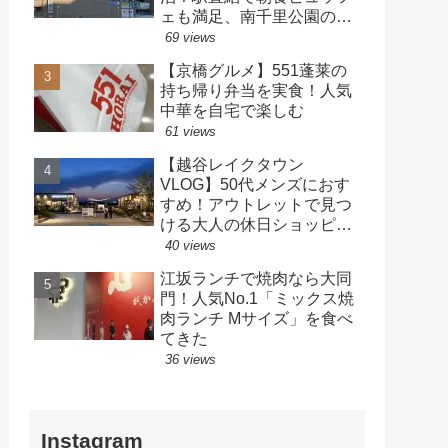
ェも満足、南千里公園の散
策も楽しめるホテル
69 views
【京橋グルメ】551蓬莱の
持ち帰り弁当を実食！人気
中華を自宅で楽しむ
61 views
【越谷レイクタウン
VLOG】50代メンズにおす
すめ！アウトレットで見つ
ける大人の休日ショッピン
グ
40 views
江坂ランチで焼肉なら大同
門！人気No.1「ミックス焼
肉ランチ Mサイズ」を食べ
てきた
36 views
Instagram