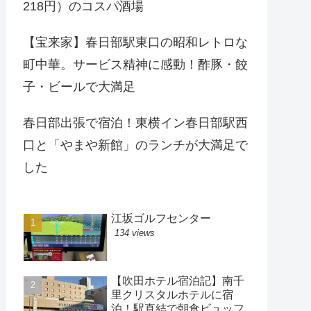
218円）のコスパ酒場
【宝来家】春日部駅東口の昭和レトロな
町中華。サービス精神に感動！酢豚・餃
子・ビールで大満足
春日部出張で宿泊！東横イン春日部駅西
口と「やまや新館」のランチが大満足で
した
江坂ゴルフセンター
134 views
【吹田ホテル宿泊記】南千
里クリスタルホテルに宿
泊！駅直結で朝食ビュッフ