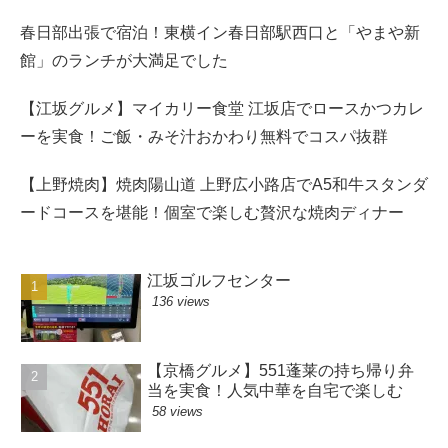
春日部出張で宿泊！東横イン春日部駅西口と「やまや新
館」のランチが大満足でした
【江坂グルメ】マイカリー食堂 江坂店でロースかつカレ
ーを実食！ご飯・みそ汁おかわり無料でコスパ抜群
【上野焼肉】焼肉陽山道 上野広小路店でA5和牛スタンダ
ードコースを堪能！個室で楽しむ贅沢な焼肉ディナー
江坂ゴルフセンター
136 views
【京橋グルメ】551蓬莱の持ち帰り弁
当を実食！人気中華を自宅で楽しむ
58 views