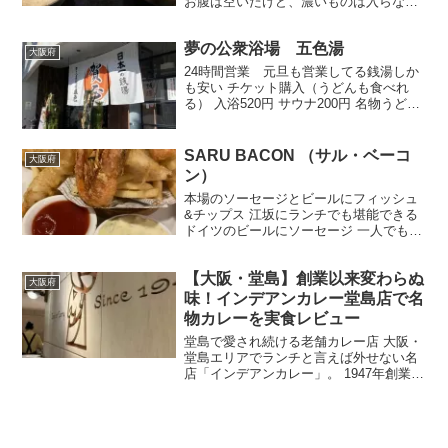
お腹は空いたけど、濃いものは入らな
い・食べたくないって方におすすめ 西区
京町堀にあるうどん屋 たまたま通りかか
夢の公衆浴場 五色湯
って調べてみるとかなりの食べログ高評
大阪府
価 とりあえず入って...
24時間営業 元旦も営業してる銭湯しか
も安い チケット購入（うどんも食べれ
る） 入浴520円 サウナ200円 名物うどん
カレー・肉 550円 他のうどん 500円
おにぎり100円 天かすも無料 靴箱・踊り
場 レトロな靴箱、木の鍵を自分で...
SARU BACON （サル・ベーコ
大阪府
ン）
本場のソーセージとビールにフィッシュ
&チップス 江坂にランチでも堪能できる
ドイツのビールにソーセージ 一人でもい
けるカウンターでゆっくり飲み食べ出来
ます リーゲレ・ヘフェヴァイセ 850円
【大阪・堂島】創業以来変わらぬ
メニュー ハートランド 特大なので1000
大阪府
円ぐらい...
味！インデアンカレー堂島店で名
物カレーを実食レビュー
堂島で愛され続ける老舗カレー店 大阪・
堂島エリアでランチと言えば外せない名
店「インデアンカレー」。 1947年創業の
老舗カレー専門店で、大阪を代表するソ
ウルフードのひとつとして多くのファン
に愛されています。 今回は堂島店を訪問
し、名物インデ...