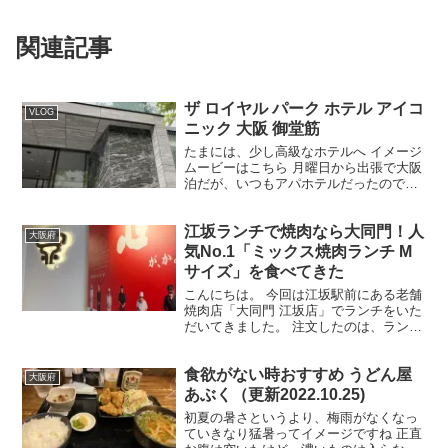
関連記事
ザ ロイヤル パーク ホテル アイコ
VLOG
ニック 大阪 御堂筋
たまには、少し高級なホテルへ イメージ
ムービーはこちら 月曜日から出張で大阪
泊だが、いつもアパホテルだったので、
自分にご褒美を いつもは5000円ぐらいの
宿泊料金だが今回は1万円近いので約2倍
江坂ランチで焼肉なら大同門！人
の料金 ザ ロイヤルパークホテル アイコ
大阪府
ニック ...
気No.1「ミックス焼肉ランチ M
サイズ」を食べてきた
こんにちは。 今回は江坂駅前にある老舗
焼肉店「大同門 江坂店」でランチをいた
だいてきました。 注文したのは、ランチ
メニュー人気No.1の「ミックス焼肉ラン
チ Mサイズ」。 焼肉ランチで迷ったらま
食欲がない時おすすめ うどん屋
ずこれを選べば間違いないと言われる人
大阪府
気メニュー...
あぶく（更新2022.10.25)
初夏の暑さというより、梅雨がなくなっ
ていきなり猛暑ってイメージですね 正直