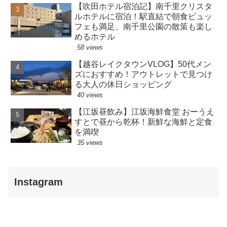
【吹田ホテル宿泊記】南千里クリスタ
ルホテルに宿泊！駅直結で朝食ビュッ
フェも満足、南千里公園の散策も楽し
めるホテル
58 views
【越谷レイクタウンVLOG】50代メン
ズにおすすめ！アウトレットで見つけ
る大人の休日ショッピング
40 views
【江坂昼飲み】江坂海鮮食堂 おーうえ
すとで昼から乾杯！新鮮な海鮮と定食
を満喫
35 views
Instagram