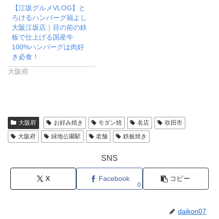
【江坂グルメVLOG】と
ろけるハンバーグ福よし
大阪江坂店｜目の前の鉄
板で仕上げる国産牛
100%ハンバーグは肉好
き必食！
大阪府
大阪府
お好み焼き
モダン焼
名店
吹田市
大阪府
緑地公園駅
老舗
鉄板焼き
SNS
X
Facebook
コピー
0
daikon07