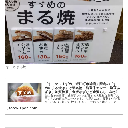
すゞめ まる焼
「すゞめ（すずめ）近江町市場店」限定の「すゞ
めのまる焼き」は新名物。能登牛カレー、塩豆あ
ずき、加賀棒茶、金沢ゆずなど金沢らしい味が
白山市で無農薬・減農薬でお米を育てる大規模な農家「六
星」さんの直売所の一つです。 六星さんは、農薬や化学肥
料になるべく頼らず土づくりからこだわって栽培し、それ
を原料にしてお餅や漬物などを自家で加工されて販売して
food-japon.com
います。田 ...