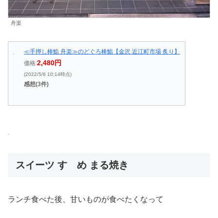
舟楽
≪手押し棒鮨 舟楽≫のどぐろ棒鮨【金沢 近江町市場 炙り】
2,480円
価格:
(2022/5/6 10:14時点)
感想(3件)
スイーツ すゞめ まる焼き
ランチ食べた後、甘いものが食べたくなって