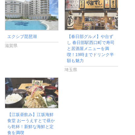
エクシブ琵琶湖
【春日部グルメ】や台ず
し 春日部駅西口町で寿司
滋賀県
と居酒屋メニューを満
喫！19時までドリンク半
額も魅力
埼玉県
【江坂昼飲み】江坂海鮮
食堂 おーうえすとで昼か
ら乾杯！新鮮な海鮮と定
食を満喫