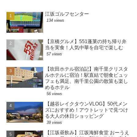
江坂ゴルフセンター
134 views
【京橋グルメ】551蓬莱の持ち帰り弁
当を実食！人気中華を自宅で楽しむ
57 views
【吹田ホテル宿泊記】南千里クリスタ
ルホテルに宿泊！駅直結で朝食ビュッ
フェも満足、南千里公園の散策も楽し
めるホテル
56 views
【越谷レイクタウンVLOG】50代メン
ズにおすすめ！アウトレットで見つけ
る大人の休日ショッピング
39 views
【江坂昼飲み】江坂海鮮食堂 おーうえ