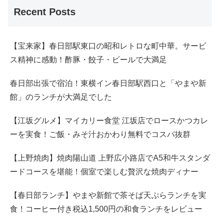
Recent Posts
【宝来家】春日部駅東口の昭和レトロな町中華。サービ
ス精神に感動！酢豚・餃子・ビールで大満足
春日部出張で宿泊！東横イン春日部駅西口と「やまや新
館」のランチが大満足でした
【江坂グルメ】マイカリー食堂 江坂店でロースかつカレ
ーを実食！ご飯・みそ汁おかわり無料でコスパ抜群
【上野焼肉】焼肉陽山道 上野広小路店でA5和牛スタンダ
ードコースを堪能！個室で楽しむ贅沢な焼肉ディナー
【春日部ランチ】やまや新館で茶そば天ぷらランチを実
食！コーヒー付き税込1,500円の和食ランチをレビュー