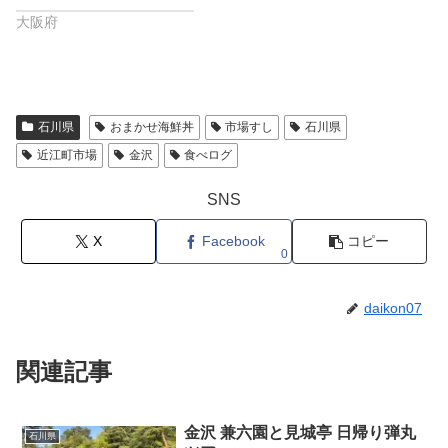
大阪府
石川県
おまかせ海鮮丼
市場すし
石川県
近江町市場
金沢
食べログ
SNS
X
Facebook
コピー
0
daikon07
関連記事
金沢 兼六園と見城亭 日帰り弾丸
石川県