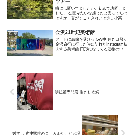
ツアー
噂には聞いてましたが、初めて訪問しま
した。 公園みたいな感じだと思ってたの
ですが、苔がすごくきれいで少し小高い
丘になってて夜中はライトアップするみ
たいで、桜の時期は夜のライトアップの
金沢21世紀美術館
時でもすごく良さそうです。 兼六園入り
石川県
口 この入口みた時は...
アートに感銘を受ける GW中 弾丸日帰り
金沢旅行に行った時に訪れたinstagram映
えする美術館 円形になってる建物の中に
4つぐらい展示会ブースがあり、各作者が
無料・有料で見られます。 当日は入れな
い予約制のものなどもあり、結構な人で
混雑...
鯛担麺専門店 抱きしめ鯛
栄すし 豊津駅前のローカルだけど穴場