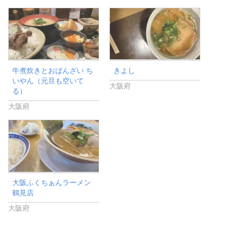
牛煮炊きとおばんざい ち
きよし
いやん（元旦も空いて
大阪府
る）
大阪府
大阪ふくちぁんラーメン
鶴見店
大阪府