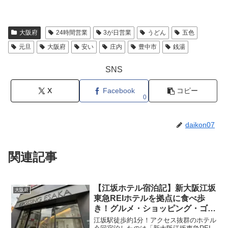
大阪府
24時間営業
3が日営業
うどん
五色
元旦
大阪府
安い
庄内
豊中市
銭湯
SNS
X
Facebook
コピー
0
daikon07
関連記事
【江坂ホテル宿泊記】新大阪江坂
大阪府
東急REIホテルを拠点に食べ歩
き！グルメ・ショッピング・ゴル
フを満喫するおすすめコース
江坂駅徒歩約1分！アクセス抜群のホテル