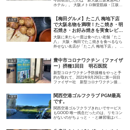
今回宿泊したのは「新大阪江坂東急REI
ホテル」。 大阪メトロ御堂筋線・江坂駅
から徒歩約1分という好立地で、新大阪駅
へ約4分、梅田駅へもアクセスしやすく、
【梅田グルメ】たこ八 梅地下店
出張や観光の拠点として人気のホテルで
大阪府
す。 ホテル...
で大阪名物を満喫！たこ焼き・明
石焼き・お好み焼きを実食レビュ
ー
大阪に来たら一度は食べたい老舗「たこ
八」 大阪・梅田でたこ焼きを食べるなら
外せない名店が「たこ八 梅地下店」。 ホ
ワイティうめだ内にあり、大阪駅・梅田
駅・東梅田駅から徒歩数分とアクセスも
豊中市コロナワクチン（ファイザ
抜群です。 創業以来、多くの地元の方や
大阪府
観光客に愛され続...
ー）摂種1回目 明石医院
新型コロナワクチン予防接種をやっと予
約が取れて、2021年9月29日に第一回目
ファイザー社 新型コロナワクチン接種
受けてきました 豊中市は指定会社 ファ
イザー社 豊中市庄内にある医院、町医者
関西空港ゴルフクラブ PGM最高
です。地元で愛されてる感じの病院 看護
大阪府
師さんが4...
です。
関西空港ゴルフクラブきれいでサービス
もGOOD 唯一残念だったのは、リモコン
がないのがちょっと・・と練習場はパタ
ーのみです。 大阪市内から40分ぐらいで
いけます。 公式サイト 関西空港ゴルフク