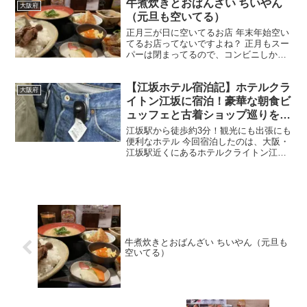
牛煮炊きとおばんざい ちいやん
ラブ それ以外はGOODです。 ★4.5 料金
大阪府
が...
（元旦も空いてる）
正月三が日に空いてるお店 年末年始空い
てるお店ってないですよね？ 正月もスー
パーは閉まってるので、コンビニしか空
いてないです・・ ご飯外で食べたくて
も、食べれないのがお正月の悩み そこで
【江坂ホテル宿泊記】ホテルクラ
見つけたのが、年末年始も空いてて1人で
大阪府
も食べれる定食屋...
イトン江坂に宿泊！豪華な朝食ビ
ュッフェと古着ショップ巡りを満
喫
江坂駅から徒歩約3分！観光にも出張にも
便利なホテル 今回宿泊したのは、大阪・
江坂駅近くにあるホテルクライトン江
坂。 大阪メトロ御堂筋線・江坂駅から徒
歩約3分とアクセスが良く、新大阪駅や梅
田方面への移動も便利なホテルです。 出
張はもちろん、大...
牛煮炊きとおばんざい ちいやん（元旦も
空いてる）