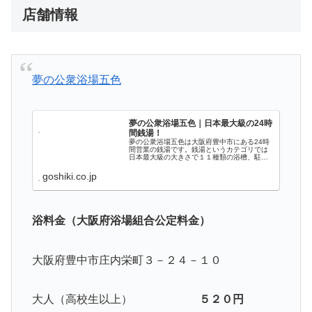
店舗情報
夢の公衆浴場五色
夢の公衆浴場五色｜日本最大級の24時
間銭湯！
夢の公衆浴場五色は大阪府豊中市にある24時
間営業の銭湯です。銭湯というカテゴリでは
日本最大級の大きさで１１種類の浴槽、駐車
場60台完備、飲食コーナーで名物カレーうど
んもお楽しみください！
goshiki.co.jp
浴料金（大阪府浴場組合公定料金）
大阪府豊中市庄内栄町３－２４－１０
大人（高校生以上）
５２０円