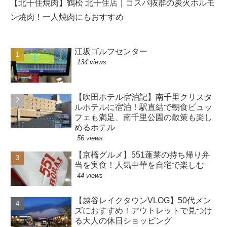
【北千住焼肉】鶴松 北千住店｜コスパ抜群の炭火ホルモ
ン焼肉！一人焼肉にもおすすめ
江坂ゴルフセンター
134 views
【吹田ホテル宿泊記】南千里クリスタ
ルホテルに宿泊！駅直結で朝食ビュッ
フェも満足、南千里公園の散策も楽し
めるホテル
56 views
【京橋グルメ】551蓬莱の持ち帰り弁
当を実食！人気中華を自宅で楽しむ
44 views
【越谷レイクタウンVLOG】50代メン
ズにおすすめ！アウトレットで見つけ
る大人の休日ショッピング