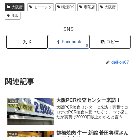
大阪府
モーニング
喫煙OK
喫茶店
大阪府
江坂
SNS
X
Facebook
コピー
0
daikon07
関連記事
大阪PCR検査センター来訪！
大阪府
大阪PCR検査センターに来訪！実費でコ
ロナのPCR検査を受けたくて、市で探し
たが実費で30000円以上かかると言うこ
とで、色々ググって・・大阪の梅田北新
地の御堂筋側にある当日検査結果がわか
るところ発見！電話はつながらず、並ば
鶴橋焼肉 牛一 新館 菅田将暉さん
大阪府
ないといけないが、当日（お急ぎ便）