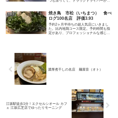
つも漂ってて、トラックドライバーがよ
く利用してる深夜までやってるラーメン
屋さん ふくちゃんラーメン 餃子セット
焼き鳥 市松（いちまつ） 食べ
大阪ふくちゃんラーメン鶴見店 住所：大
大阪府
阪府大東市諸福8...
ログ100名店 評価3.93
予約2ヶ月半待ちの超人気店にいきまし
た。比内地鶏コース限定。予約時間も指
定があり、プロフェッショナルな感じの
お店。
濃厚煮干しの名店 麺屋音（オト）
江坂駅徒歩1分！エクセルシオール カフ
ェ 江坂広芝店でゆったりモーニング