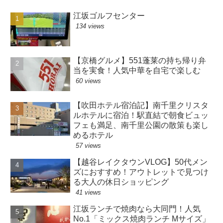
江坂ゴルフセンター
134 views
【京橋グルメ】551蓬莱の持ち帰り弁
当を実食！人気中華を自宅で楽しむ
60 views
【吹田ホテル宿泊記】南千里クリスタ
ルホテルに宿泊！駅直結で朝食ビュッ
フェも満足、南千里公園の散策も楽し
めるホテル
57 views
【越谷レイクタウンVLOG】50代メン
ズにおすすめ！アウトレットで見つけ
る大人の休日ショッピング
41 views
江坂ランチで焼肉なら大同門！人気
No.1「ミックス焼肉ランチ Mサイズ」