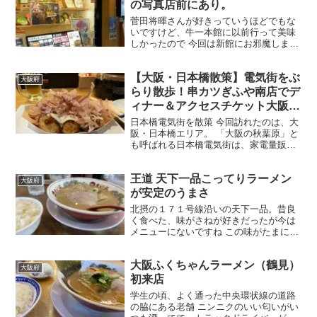
の写真店前にあり。
5980円でWEB上で検査結果がわかるの
菅田将暉さんが好きっていうほどでもな
で、ぜひお急ぎで費用かけたくない方は
いですけど、牛一本館に以前行って美味
行ってみてください
しかったので 今回は新館にお邪魔しまし
た。あの特選ハラミ・特選牛タンが食べ
たくて 内装は、本館より綺麗？なにか
【大阪・日本橋散策】電気街をぶ
な。JR鶴橋駅・近鉄各線鶴橋駅・地下鉄
大阪府
千日前線 鶴橋駅から...
らり散歩！串カツぎふや南店でデ
ィナー＆アクセスチケット大阪な
んば本店でQUOカードを換金し
日本橋電気街を散策 今回訪れたのは、大
た一日
阪・日本橋エリア。 「大阪の秋葉原」と
も呼ばれる日本橋電気街は、家電量販店
やパソコンショップ、フィギュア専門
店、アニメショップなどが立ち並び、歩
王道 天下一品こってりラーメン
いているだけでもワクワクする街です。
大阪府
オタロード周辺では最...
が安定のうまさ
北摂の１７１号線沿いの天下一品。昔良
く食べた、味がさねが好きだったが今は
メニューにないですね この味がたまにた
べたくなります。 濃厚こってりラーメン
と白ごはん・餃子のセット メニュー ずっ
大阪ふくちゃんラーメン（鶴見）
と思ってたのですが、天下一品のラーメ
大阪府
ン店は替え玉が存...
初来店
学生の頃、よく通った中央環状線の道路
の脇にある老舗 ニンニクのいい匂いがい