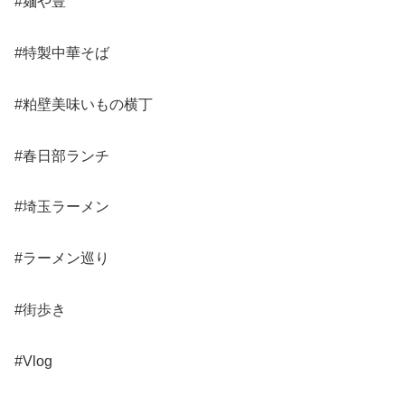
#麺や豊
#特製中華そば
#粕壁美味いもの横丁
#春日部ランチ
#埼玉ラーメン
#ラーメン巡り
#街歩き
#Vlog