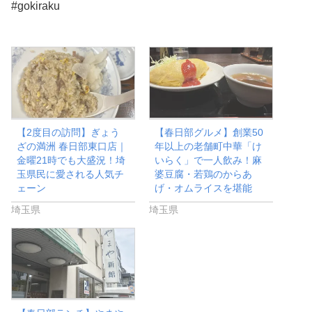
#gokiraku
【2度目の訪問】ぎょう
【春日部グルメ】創業50
ざの満洲 春日部東口店｜
年以上の老舗町中華「け
金曜21時でも大盛況！埼
いらく」で一人飲み！麻
玉県民に愛される人気チ
婆豆腐・若鶏のからあ
ェーン
げ・オムライスを堪能
埼玉県
埼玉県