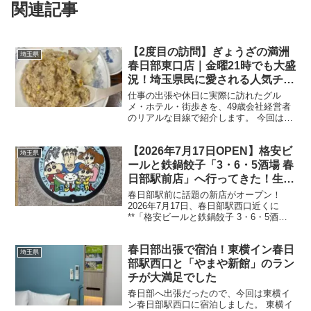
関連記事
【2度目の訪問】ぎょうざの満洲
埼玉県
春日部東口店｜金曜21時でも大盛
況！埼玉県民に愛される人気チェ
ーン
仕事の出張や休日に実際に訪れたグル
メ・ホテル・街歩きを、49歳会社経営者
のリアルな目線で紹介します。 今回は
**「ぎょうざの満洲 春日部東口店」**へ2
度目の訪問です。 前回も満足度が高かっ
【2026年7月17日OPEN】格安ビ
たため再訪しましたが、今回は金曜日の
埼玉県
21時頃にもか...
ールと鉄鍋餃子「3・6・5酒場 春
日部駅前店」へ行ってきた！生ビ
ール199円（税込218円）のコス
春日部駅前に話題の新店がオープン！
パ酒場
2026年7月17日、春日部駅西口近くに
**「格安ビールと鉄鍋餃子 3・6・5酒場
春日部駅前店」**がオープンしました。
コロワイドグループが展開する人気居酒
春日部出張で宿泊！東横イン春日
屋チェーンで、最大の魅力はなんといっ
埼玉県
ても… ...
部駅西口と「やまや新館」のラン
チが大満足でした
春日部へ出張だったので、今回は東横イ
ン春日部駅西口に宿泊しました。 東横イ