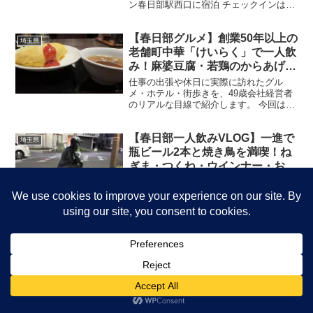
ン春日部駅西口に宿泊 チェックインはス
ムーズで、館内はとても清潔。 廊下も明
るく、部屋のカードキーでセキュリティ
【春日部グルメ】創業50年以上の
もしっかりしています。 部屋はシングル
埼玉県
ですが、・ベッド...
老舗町中華「けいらく」で一人飲
み！麻婆豆腐・若鶏のからあげ・
オムライスを堪能
仕事の出張や休日に実際に訪れたグル
メ・ホテル・街歩きを、49歳会社経営者
のリアルな目線で紹介します。 今回は、
春日部駅東口から徒歩約2分の老舗中華料
理店 「けいらく」 を訪問しました。 地
【春日部一人飲みVLOG】一進で
元で50年以上愛され続ける町中華であり
埼玉県
ながら、おしゃ...
瓶ビール2本と焼き鳥を満喫！ね
ぎま・つくね・ウインナー・おに
ぎり・ぬか漬けで締める至福の夜
仕事の出張や休日に実際に訪れたグル
メ・ホテル・街歩きを、49歳会社経営者
のリアルな目線で紹介します。 春日部で
長年愛される焼き鳥店「一進」へ 今回は
春日部駅近くにある焼き鳥店**「一進」**
東武動物公園の宮代一茶（そば）
で、一人飲みを楽しんできました。 昔な
埼玉県
がらの落ち着...
東武動物公園にきたならココ！ という
BLOG（ブログ）書き込みを見て初陣 昼
前12時だったので満席。相席でも了承し
てやっと、入れました。 店構え 老舗の店
構え、年輪を感じますね 一茶 宮代 手打
メニュー
ホーム
検索
トップ
サイドバー
ちそば 手打ちそばだから、細麺のシコシ