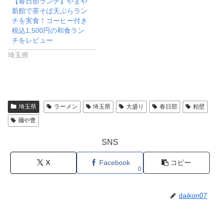
【春日部ランチ】やまや
新館で茶そば天ぷらラン
チを実食！コーヒー付き
税込1,500円の和食ラン
チをレビュー
埼玉県
埼玉県
ラーメン
埼玉県
大盛り
春日部
粕壁
麺や豊
SNS
X
Facebook
コピー
0
daikon07