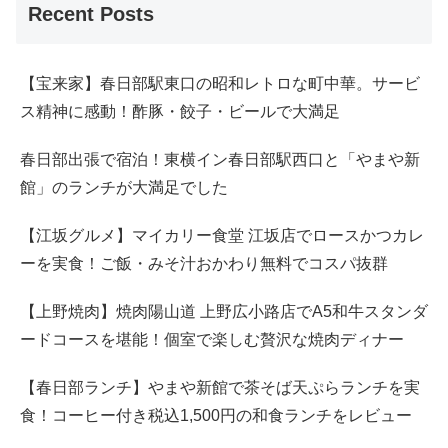
Recent Posts
【宝来家】春日部駅東口の昭和レトロな町中華。サービ
ス精神に感動！酢豚・餃子・ビールで大満足
春日部出張で宿泊！東横イン春日部駅西口と「やまや新
館」のランチが大満足でした
【江坂グルメ】マイカリー食堂 江坂店でロースかつカレ
ーを実食！ご飯・みそ汁おかわり無料でコスパ抜群
【上野焼肉】焼肉陽山道 上野広小路店でA5和牛スタンダ
ードコースを堪能！個室で楽しむ贅沢な焼肉ディナー
【春日部ランチ】やまや新館で茶そば天ぷらランチを実
食！コーヒー付き税込1,500円の和食ランチをレビュー