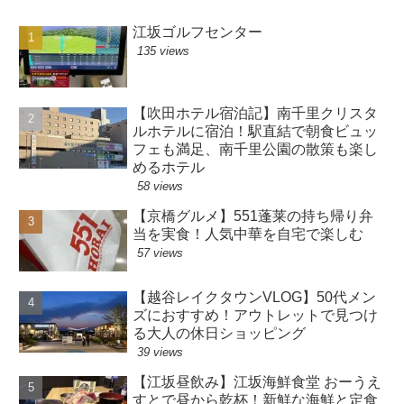
江坂ゴルフセンター
135 views
【吹田ホテル宿泊記】南千里クリスタ
ルホテルに宿泊！駅直結で朝食ビュッ
フェも満足、南千里公園の散策も楽し
めるホテル
58 views
【京橋グルメ】551蓬莱の持ち帰り弁
当を実食！人気中華を自宅で楽しむ
57 views
【越谷レイクタウンVLOG】50代メン
ズにおすすめ！アウトレットで見つけ
る大人の休日ショッピング
39 views
【江坂昼飲み】江坂海鮮食堂 おーうえ
すとで昼から乾杯！新鮮な海鮮と定食