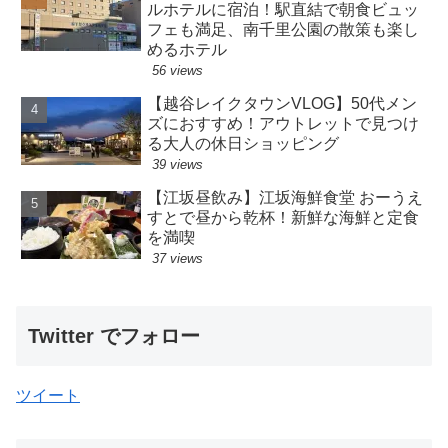
ルホテルに宿泊！駅直結で朝食ビュッ
フェも満足、南千里公園の散策も楽し
めるホテル
56 views
【越谷レイクタウンVLOG】50代メン
ズにおすすめ！アウトレットで見つけ
る大人の休日ショッピング
39 views
【江坂昼飲み】江坂海鮮食堂 おーうえ
すとで昼から乾杯！新鮮な海鮮と定食
を満喫
37 views
Twitter でフォロー
ツイート