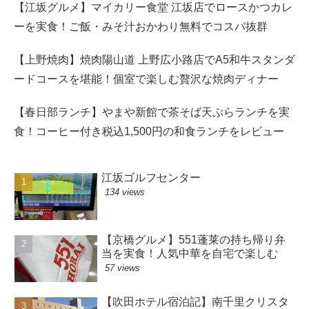
【江坂グルメ】マイカリー食堂 江坂店でロースかつカレ
ーを実食！ご飯・みそ汁おかわり無料でコスパ抜群
【上野焼肉】焼肉陽山道 上野広小路店でA5和牛スタンダ
ードコースを堪能！個室で楽しむ贅沢な焼肉ディナー
【春日部ランチ】やまや新館で茶そば天ぷらランチを実
食！コーヒー付き税込1,500円の和食ランチをレビュー
江坂ゴルフセンター
134 views
【京橋グルメ】551蓬莱の持ち帰り弁
当を実食！人気中華を自宅で楽しむ
57 views
【吹田ホテル宿泊記】南千里クリスタ