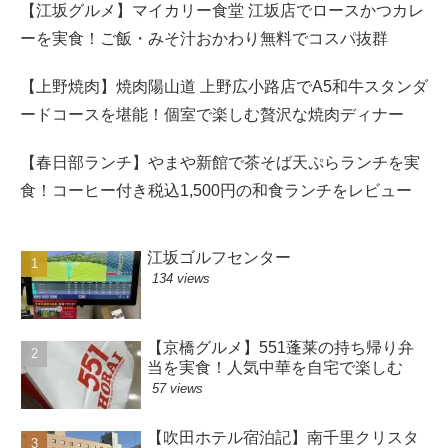
【江坂グルメ】マイカリー食堂 江坂店でロースかつカレ
ーを実食！ご飯・みそ汁おかわり無料でコスパ抜群
【上野焼肉】焼肉陽山道 上野広小路店でA5和牛スタンダ
ードコースを堪能！個室で楽しむ贅沢な焼肉ディナー
【春日部ランチ】やまや新館で茶そば天ぷらランチを実
食！コーヒー付き税込1,500円の和食ランチをレビュー
江坂ゴルフセンター
134 views
【京橋グルメ】551蓬莱の持ち帰り弁
当を実食！人気中華を自宅で楽しむ
57 views
【吹田ホテル宿泊記】南千里クリスタ