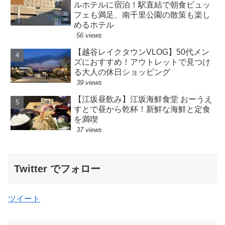
ルホテルに宿泊！駅直結で朝食ビュッ
フェも満足、南千里公園の散策も楽し
めるホテル
56 views
【越谷レイクタウンVLOG】50代メン
ズにおすすめ！アウトレットで見つけ
る大人の休日ショッピング
39 views
【江坂昼飲み】江坂海鮮食堂 おーうえ
すとで昼から乾杯！新鮮な海鮮と定食
を満喫
37 views
Twitter でフォロー
ツイート