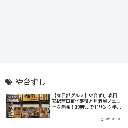
や台すし
【春日部グルメ】や台ずし 春日
埼玉県
部駅西口町で寿司と居酒屋メニュ
ーを満喫！19時までドリンク半額
も魅力
2026.07.08