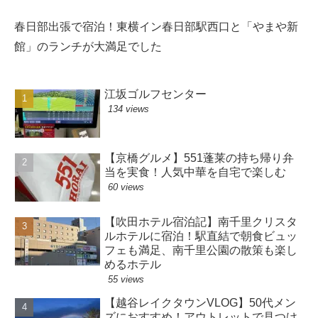
春日部出張で宿泊！東横イン春日部駅西口と「やまや新
館」のランチが大満足でした
江坂ゴルフセンター
134 views
【京橋グルメ】551蓬莱の持ち帰り弁
当を実食！人気中華を自宅で楽しむ
60 views
【吹田ホテル宿泊記】南千里クリスタ
ルホテルに宿泊！駅直結で朝食ビュッ
フェも満足、南千里公園の散策も楽し
めるホテル
55 views
【越谷レイクタウンVLOG】50代メン
ズにおすすめ！アウトレットで見つけ