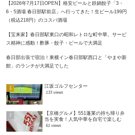
【2026年7月17日OPEN】格安ビールと鉄鍋餃子「3・
6・5酒場 春日部駅前店」へ行ってきた！生ビール199円
（税込218円）のコスパ酒場
【宝来家】春日部駅東口の昭和レトロな町中華。サービ
ス精神に感動！酢豚・餃子・ビールで大満足
春日部出張で宿泊！東横イン春日部駅西口と「やまや新
館」のランチが大満足でした
江坂ゴルフセンター
133 views
【京橋グルメ】551蓬莱の持ち帰り弁
当を実食！人気中華を自宅で楽しむ
61 views