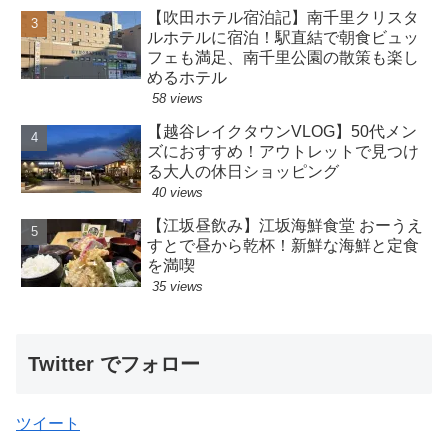
【吹田ホテル宿泊記】南千里クリスタ
ルホテルに宿泊！駅直結で朝食ビュッ
フェも満足、南千里公園の散策も楽し
めるホテル
58 views
【越谷レイクタウンVLOG】50代メン
ズにおすすめ！アウトレットで見つけ
る大人の休日ショッピング
40 views
【江坂昼飲み】江坂海鮮食堂 おーうえ
すとで昼から乾杯！新鮮な海鮮と定食
を満喫
35 views
Twitter でフォロー
ツイート