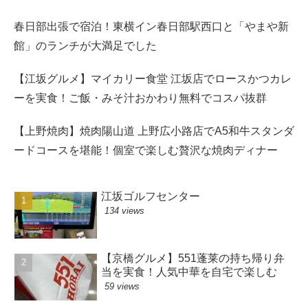
春日部出張で宿泊！東横イン春日部駅西口と「やまや新
館」のランチが大満足でした
【江坂グルメ】マイカリー食堂 江坂店でロースかつカレ
ーを実食！ご飯・みそ汁おかわり無料でコスパ抜群
【上野焼肉】焼肉陽山道 上野広小路店でA5和牛スタンダ
ードコースを堪能！個室で楽しむ贅沢な焼肉ディナー
江坂ゴルフセンター
134 views
【京橋グルメ】551蓬莱の持ち帰り弁
当を実食！人気中華を自宅で楽しむ
59 views