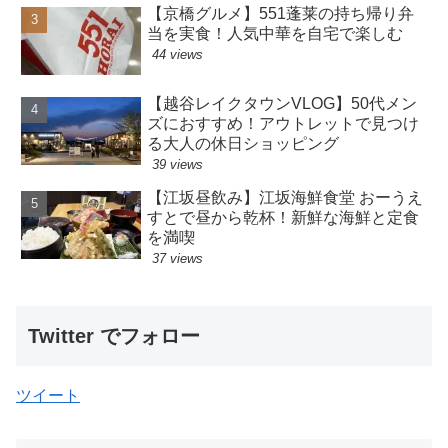
【京橋グルメ】551蓬莱の持ち帰り弁
当を実食！人気中華を自宅で楽しむ
44 views
【越谷レイクタウンVLOG】50代メン
ズにおすすめ！アウトレットで見つけ
る大人の休日ショッピング
39 views
【江坂昼飲み】江坂海鮮食堂 おーうえ
すとで昼から乾杯！新鮮な海鮮と定食
を満喫
37 views
Twitter でフォロー
ツイート