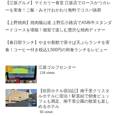
【江坂グルメ】マイカリー食堂 江坂店でロースかつカレ
ーを実食！ご飯・みそ汁おかわり無料でコスパ抜群
【上野焼肉】焼肉陽山道 上野広小路店でA5和牛スタンダ
ードコースを堪能！個室で楽しむ贅沢な焼肉ディナー
【春日部ランチ】やまや新館で茶そば天ぷらランチを実
食！コーヒー付き税込1,500円の和食ランチをレビュー
江坂ゴルフセンター
134 views
【吹田ホテル宿泊記】南千里クリスタ
ルホテルに宿泊！駅直結で朝食ビュッ
フェも満足、南千里公園の散策も楽し
めるホテル
56 views