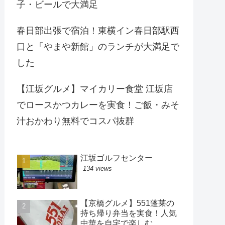
子・ビールで大満足
春日部出張で宿泊！東横イン春日部駅西
口と「やまや新館」のランチが大満足で
した
【江坂グルメ】マイカリー食堂 江坂店
でロースかつカレーを実食！ご飯・みそ
汁おかわり無料でコスパ抜群
江坂ゴルフセンター
134 views
【京橋グルメ】551蓬莱の
持ち帰り弁当を実食！人気
中華を自宅で楽しむ