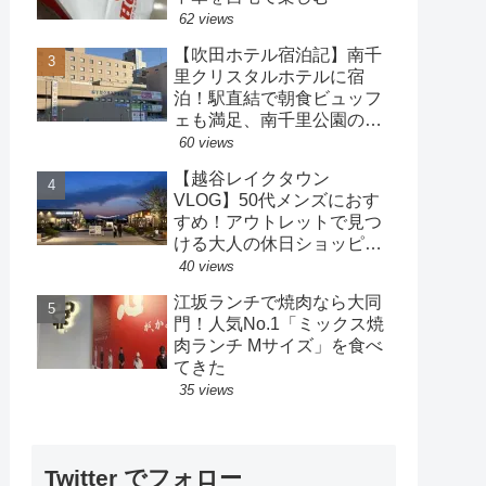
62 views
【吹田ホテル宿泊記】南千
里クリスタルホテルに宿
泊！駅直結で朝食ビュッフ
ェも満足、南千里公園の散
策も楽しめるホテル
60 views
【越谷レイクタウン
VLOG】50代メンズにおす
すめ！アウトレットで見つ
ける大人の休日ショッピン
グ
40 views
江坂ランチで焼肉なら大同
門！人気No.1「ミックス焼
肉ランチ Mサイズ」を食べ
てきた
35 views
Twitter でフォロー