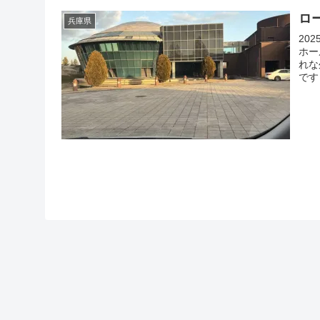
ロ
兵庫県
20
ホー
れな
です