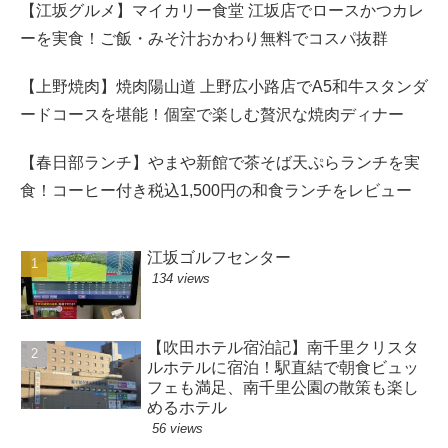
【江坂グルメ】マイカリー食堂 江坂店でロースかつカレ
ーを実食！ご飯・みそ汁おかわり無料でコスパ抜群
【上野焼肉】焼肉陽山道 上野広小路店でA5和牛スタンダ
ードコースを堪能！個室で楽しむ贅沢な焼肉ディナー
【春日部ランチ】やまや新館で茶そば天ぷらランチを実
食！コーヒー付き税込1,500円の和食ランチをレビュー
江坂ゴルフセンター
134 views
【吹田ホテル宿泊記】南千里クリスタ
ルホテルに宿泊！駅直結で朝食ビュッ
フェも満足、南千里公園の散策も楽し
めるホテル
56 views