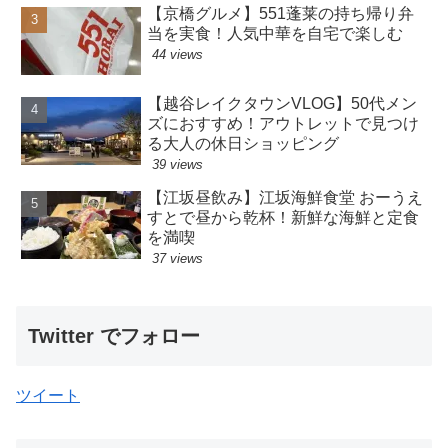
【京橋グルメ】551蓬莱の持ち帰り弁
当を実食！人気中華を自宅で楽しむ
44 views
【越谷レイクタウンVLOG】50代メン
ズにおすすめ！アウトレットで見つけ
る大人の休日ショッピング
39 views
【江坂昼飲み】江坂海鮮食堂 おーうえ
すとで昼から乾杯！新鮮な海鮮と定食
を満喫
37 views
Twitter でフォロー
ツイート