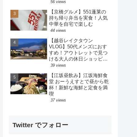
策も楽しめるホテル
56 views
【京橋グルメ】551蓬莱の
持ち帰り弁当を実食！人気
中華を自宅で楽しむ
44 views
【越谷レイクタウン
VLOG】50代メンズにおす
すめ！アウトレットで見つ
ける大人の休日ショッピン
グ
39 views
【江坂昼飲み】江坂海鮮食
堂 おーうえすとで昼から乾
杯！新鮮な海鮮と定食を満
喫
37 views
Twitter でフォロー