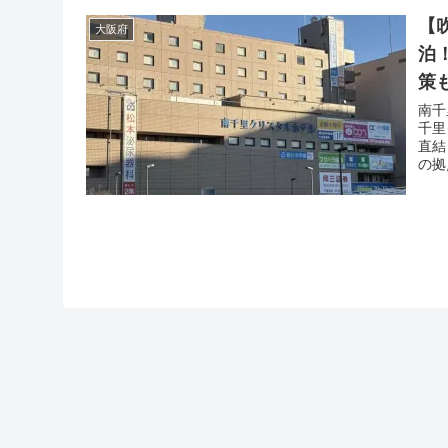
【
大阪府
泊
策
南千
千里
直結
の拠