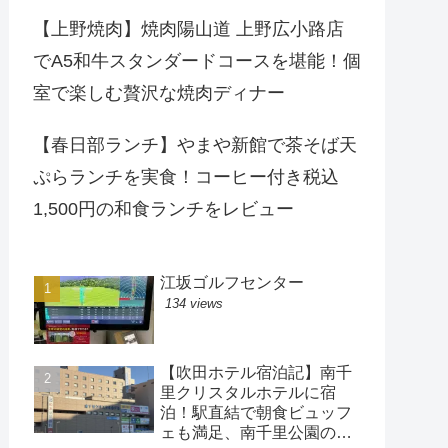
【上野焼肉】焼肉陽山道 上野広小路店
でA5和牛スタンダードコースを堪能！個
室で楽しむ贅沢な焼肉ディナー
【春日部ランチ】やまや新館で茶そば天
ぷらランチを実食！コーヒー付き税込
1,500円の和食ランチをレビュー
江坂ゴルフセンター
134 views
【吹田ホテル宿泊記】南千
里クリスタルホテルに宿
泊！駅直結で朝食ビュッフ
ェも満足、南千里公園の散