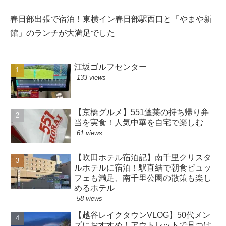
春日部出張で宿泊！東横イン春日部駅西口と「やまや新
館」のランチが大満足でした
江坂ゴルフセンター
133 views
【京橋グルメ】551蓬莱の持ち帰り弁
当を実食！人気中華を自宅で楽しむ
61 views
【吹田ホテル宿泊記】南千里クリスタ
ルホテルに宿泊！駅直結で朝食ビュッ
フェも満足、南千里公園の散策も楽し
めるホテル
58 views
【越谷レイクタウンVLOG】50代メン
ズにおすすめ！アウトレットで見つけ