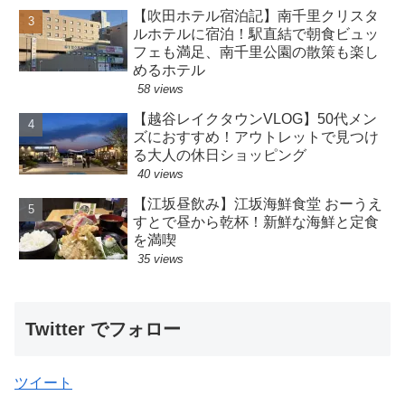
【吹田ホテル宿泊記】南千里クリスタ
ルホテルに宿泊！駅直結で朝食ビュッ
フェも満足、南千里公園の散策も楽し
めるホテル
58 views
【越谷レイクタウンVLOG】50代メン
ズにおすすめ！アウトレットで見つけ
る大人の休日ショッピング
40 views
【江坂昼飲み】江坂海鮮食堂 おーうえ
すとで昼から乾杯！新鮮な海鮮と定食
を満喫
35 views
Twitter でフォロー
ツイート