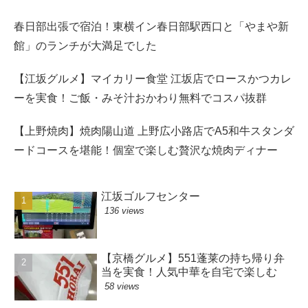
春日部出張で宿泊！東横イン春日部駅西口と「やまや新
館」のランチが大満足でした
【江坂グルメ】マイカリー食堂 江坂店でロースかつカレ
ーを実食！ご飯・みそ汁おかわり無料でコスパ抜群
【上野焼肉】焼肉陽山道 上野広小路店でA5和牛スタンダ
ードコースを堪能！個室で楽しむ贅沢な焼肉ディナー
江坂ゴルフセンター
136 views
【京橋グルメ】551蓬莱の持ち帰り弁
当を実食！人気中華を自宅で楽しむ
58 views