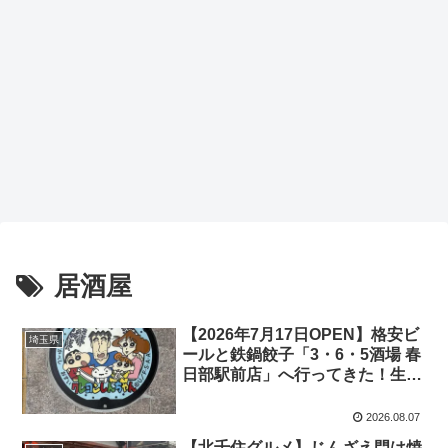
居酒屋
【2026年7月17日OPEN】格安ビ
埼玉県
ールと鉄鍋餃子「3・6・5酒場 春
日部駅前店」へ行ってきた！生ビ
ール199円（税込218円）のコス
パ酒場
2026.08.07
【北千住グルメ】じんざえ門は焼