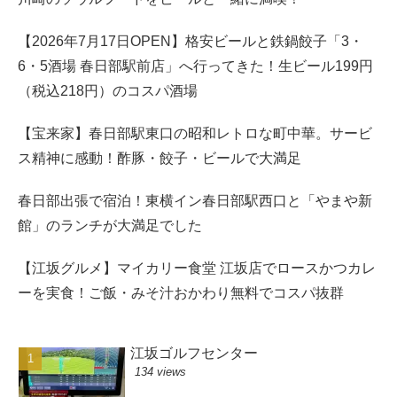
【2026年7月17日OPEN】格安ビールと鉄鍋餃子「3・
6・5酒場 春日部駅前店」へ行ってきた！生ビール199円
（税込218円）のコスパ酒場
【宝来家】春日部駅東口の昭和レトロな町中華。サービ
ス精神に感動！酢豚・餃子・ビールで大満足
春日部出張で宿泊！東横イン春日部駅西口と「やまや新
館」のランチが大満足でした
【江坂グルメ】マイカリー食堂 江坂店でロースかつカレ
ーを実食！ご飯・みそ汁おかわり無料でコスパ抜群
江坂ゴルフセンター
134 views