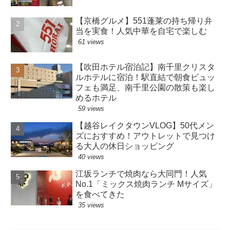
【京橋グルメ】551蓬莱の持ち帰り弁
当を実食！人気中華を自宅で楽しむ
61 views
【吹田ホテル宿泊記】南千里クリスタ
ルホテルに宿泊！駅直結で朝食ビュッ
フェも満足、南千里公園の散策も楽し
めるホテル
59 views
【越谷レイクタウンVLOG】50代メン
ズにおすすめ！アウトレットで見つけ
る大人の休日ショッピング
40 views
江坂ランチで焼肉なら大同門！人気
No.1「ミックス焼肉ランチ Mサイズ」
を食べてきた
35 views