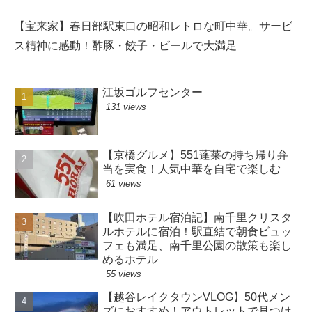
【宝来家】春日部駅東口の昭和レトロな町中華。サービ
ス精神に感動！酢豚・餃子・ビールで大満足
江坂ゴルフセンター
131 views
【京橋グルメ】551蓬莱の持ち帰り弁
当を実食！人気中華を自宅で楽しむ
61 views
【吹田ホテル宿泊記】南千里クリスタ
ルホテルに宿泊！駅直結で朝食ビュッ
フェも満足、南千里公園の散策も楽し
めるホテル
55 views
【越谷レイクタウンVLOG】50代メン
ズにおすすめ！アウトレットで見つけ