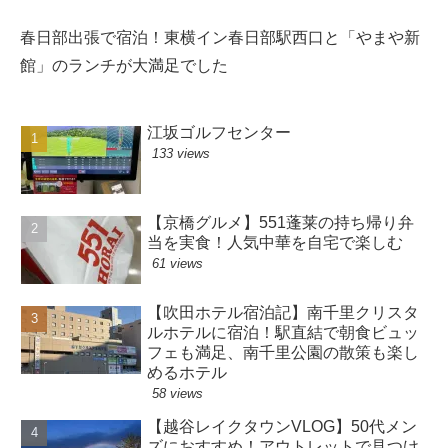
春日部出張で宿泊！東横イン春日部駅西口と「やまや新
館」のランチが大満足でした
江坂ゴルフセンター
133 views
【京橋グルメ】551蓬莱の持ち帰り弁
当を実食！人気中華を自宅で楽しむ
61 views
【吹田ホテル宿泊記】南千里クリスタ
ルホテルに宿泊！駅直結で朝食ビュッ
フェも満足、南千里公園の散策も楽し
めるホテル
58 views
【越谷レイクタウンVLOG】50代メン
ズにおすすめ！アウトレットで見つけ