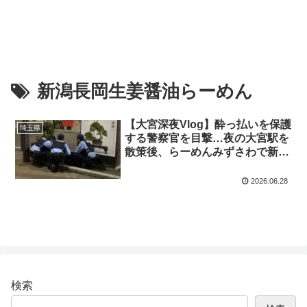
新潟長岡生姜醤油らーめん
【大宮深夜Vlog】酔っ払いを保護
埼玉県
する警察官を目撃…夜の大宮駅を
散策後、らーめんみずさわで新潟
長岡生姜醤油らーめんを実食！
2026.06.28
検索