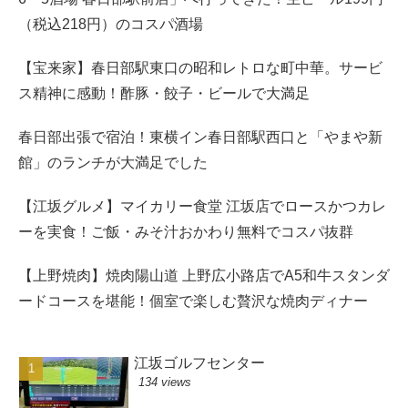
（税込218円）のコスパ酒場
【宝来家】春日部駅東口の昭和レトロな町中華。サービ
ス精神に感動！酢豚・餃子・ビールで大満足
春日部出張で宿泊！東横イン春日部駅西口と「やまや新
館」のランチが大満足でした
【江坂グルメ】マイカリー食堂 江坂店でロースかつカレ
ーを実食！ご飯・みそ汁おかわり無料でコスパ抜群
【上野焼肉】焼肉陽山道 上野広小路店でA5和牛スタンダ
ードコースを堪能！個室で楽しむ贅沢な焼肉ディナー
江坂ゴルフセンター
134 views