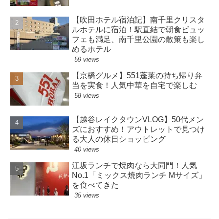
【吹田ホテル宿泊記】南千里クリスタ
ルホテルに宿泊！駅直結で朝食ビュッ
フェも満足、南千里公園の散策も楽し
めるホテル
59 views
【京橋グルメ】551蓬莱の持ち帰り弁
当を実食！人気中華を自宅で楽しむ
58 views
【越谷レイクタウンVLOG】50代メン
ズにおすすめ！アウトレットで見つけ
る大人の休日ショッピング
40 views
江坂ランチで焼肉なら大同門！人気
No.1「ミックス焼肉ランチ Mサイズ」
を食べてきた
35 views