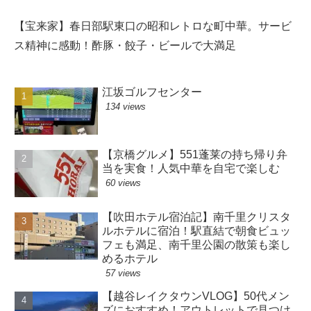
【宝来家】春日部駅東口の昭和レトロな町中華。サービ
ス精神に感動！酢豚・餃子・ビールで大満足
江坂ゴルフセンター
134 views
【京橋グルメ】551蓬莱の持ち帰り弁
当を実食！人気中華を自宅で楽しむ
60 views
【吹田ホテル宿泊記】南千里クリスタ
ルホテルに宿泊！駅直結で朝食ビュッ
フェも満足、南千里公園の散策も楽し
めるホテル
57 views
【越谷レイクタウンVLOG】50代メン
ズにおすすめ！アウトレットで見つけ