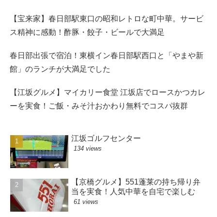
【宝来家】春日部駅東口の昭和レトロな町中華。サービ
ス精神に感動！酢豚・餃子・ビールで大満足
春日部出張で宿泊！東横イン春日部駅西口と「やまや新
館」のランチが大満足でした
【江坂グルメ】マイカリー食堂 江坂店でロースかつカレ
ーを実食！ご飯・みそ汁おかわり無料でコスパ抜群
江坂ゴルフセンター
134 views
【京橋グルメ】551蓬莱の持ち帰り弁
当を実食！人気中華を自宅で楽しむ
61 views