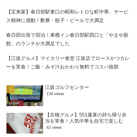
【宝来家】春日部駅東口の昭和レトロな町中華。サービ
ス精神に感動！酢豚・餃子・ビールで大満足
春日部出張で宿泊！東横イン春日部駅西口と「やまや新
館」のランチが大満足でした
【江坂グルメ】マイカリー食堂 江坂店でロースかつカレ
ーを実食！ご飯・みそ汁おかわり無料でコスパ抜群
江坂ゴルフセンター
134 views
【京橋グルメ】551蓬莱の持ち帰り弁
当を実食！人気中華を自宅で楽しむ
62 views