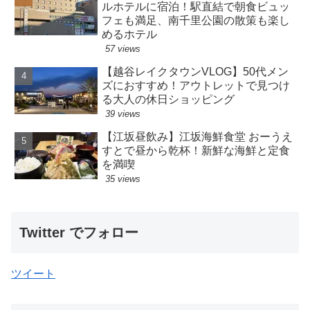
ルホテルに宿泊！駅直結で朝食ビュッ
フェも満足、南千里公園の散策も楽し
めるホテル
57 views
【越谷レイクタウンVLOG】50代メン
ズにおすすめ！アウトレットで見つけ
る大人の休日ショッピング
39 views
【江坂昼飲み】江坂海鮮食堂 おーうえ
すとで昼から乾杯！新鮮な海鮮と定食
を満喫
35 views
Twitter でフォロー
ツイート