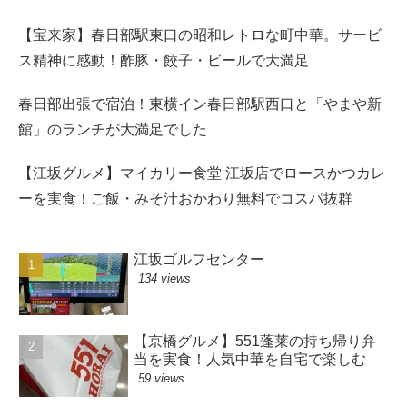
【宝来家】春日部駅東口の昭和レトロな町中華。サービ
ス精神に感動！酢豚・餃子・ビールで大満足
春日部出張で宿泊！東横イン春日部駅西口と「やまや新
館」のランチが大満足でした
【江坂グルメ】マイカリー食堂 江坂店でロースかつカレ
ーを実食！ご飯・みそ汁おかわり無料でコスパ抜群
江坂ゴルフセンター
134 views
【京橋グルメ】551蓬莱の持ち帰り弁
当を実食！人気中華を自宅で楽しむ
59 views