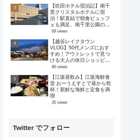
【吹田ホテル宿泊記】南千
里クリスタルホテルに宿
泊！駅直結で朝食ビュッフ
ェも満足、南千里公園の散
策も楽しめるホテル
58 views
【越谷レイクタウン
VLOG】50代メンズにおす
すめ！アウトレットで見つ
ける大人の休日ショッピン
グ
40 views
【江坂昼飲み】江坂海鮮食
堂 おーうえすとで昼から乾
杯！新鮮な海鮮と定食を満
喫
35 views
Twitter でフォロー