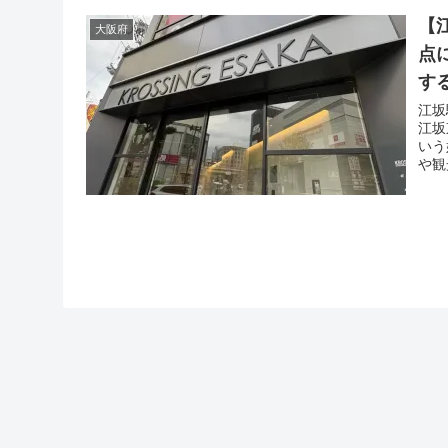
【
大阪府
点
す
江坂
江坂
いう
や観