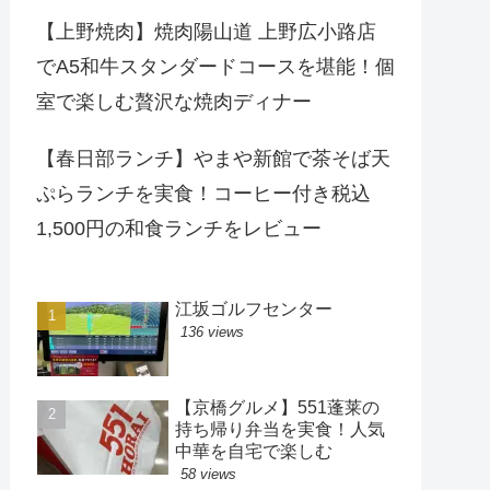
【上野焼肉】焼肉陽山道 上野広小路店
でA5和牛スタンダードコースを堪能！個
室で楽しむ贅沢な焼肉ディナー
【春日部ランチ】やまや新館で茶そば天
ぷらランチを実食！コーヒー付き税込
1,500円の和食ランチをレビュー
江坂ゴルフセンター
136 views
【京橋グルメ】551蓬莱の
持ち帰り弁当を実食！人気
中華を自宅で楽しむ
58 views