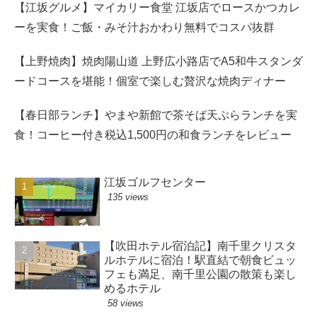
【江坂グルメ】マイカリー食堂 江坂店でロースかつカレ
ーを実食！ご飯・みそ汁おかわり無料でコスパ抜群
【上野焼肉】焼肉陽山道 上野広小路店でA5和牛スタンダ
ードコースを堪能！個室で楽しむ贅沢な焼肉ディナー
【春日部ランチ】やまや新館で茶そば天ぷらランチを実
食！コーヒー付き税込1,500円の和食ランチをレビュー
江坂ゴルフセンター
135 views
【吹田ホテル宿泊記】南千里クリスタ
ルホテルに宿泊！駅直結で朝食ビュッ
フェも満足、南千里公園の散策も楽し
めるホテル
58 views