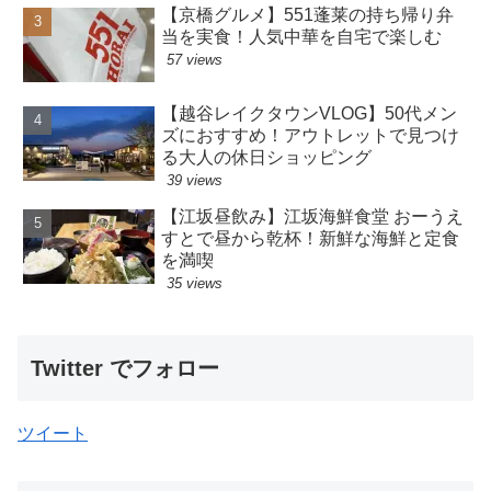
【京橋グルメ】551蓬莱の持ち帰り弁
当を実食！人気中華を自宅で楽しむ
57 views
【越谷レイクタウンVLOG】50代メン
ズにおすすめ！アウトレットで見つけ
る大人の休日ショッピング
39 views
【江坂昼飲み】江坂海鮮食堂 おーうえ
すとで昼から乾杯！新鮮な海鮮と定食
を満喫
35 views
Twitter でフォロー
ツイート