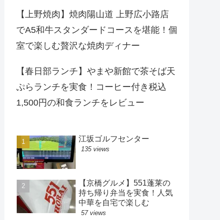
【上野焼肉】焼肉陽山道 上野広小路店
でA5和牛スタンダードコースを堪能！個
室で楽しむ贅沢な焼肉ディナー
【春日部ランチ】やまや新館で茶そば天
ぷらランチを実食！コーヒー付き税込
1,500円の和食ランチをレビュー
江坂ゴルフセンター
135 views
【京橋グルメ】551蓬莱の
持ち帰り弁当を実食！人気
中華を自宅で楽しむ
57 views