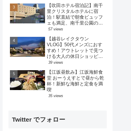
【吹田ホテル宿泊記】南千
里クリスタルホテルに宿
泊！駅直結で朝食ビュッフ
ェも満足、南千里公園の散
策も楽しめるホテル
57 views
【越谷レイクタウン
VLOG】50代メンズにおす
すめ！アウトレットで見つ
ける大人の休日ショッピン
グ
39 views
【江坂昼飲み】江坂海鮮食
堂 おーうえすとで昼から乾
杯！新鮮な海鮮と定食を満
喫
35 views
Twitter でフォロー