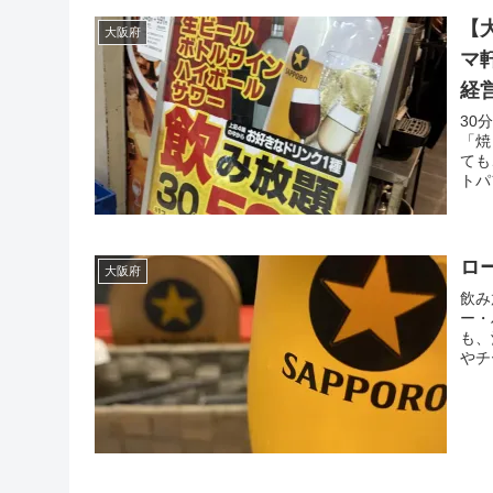
【
大阪府
マ
経
30
「焼
ても
トパ
ロ
大阪府
飲み
ー・
も、
やチ