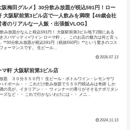
大阪梅田グルメ】30分飲み放題が税込591円！ロー
軒 大阪駅前第3ビル店で一人飲みを満喫【49歳会社
営者のリアルな一人飯・出張飯VLOG】
分飲み放題がなんと税込591円！ 大阪駅前第3ビル地下2階にある
きスパゲッティ×ワイン ローマ軒」。 このお店の魅力は何と言っ
、**30分飲み放題が税込591円（税抜550円）**という驚きのコス
フォーマンスです。 生ビール...
2026.07.13
ーマ軒 大阪駅前第3ビル店
放題 ３０分５５０円！ 生ビール・ボトルワイン・レモンサワ
ハイボール・・ これだけ飲み放題で５５０円税込みは奇跡 しか
酒の充が、イタリアン・・ ウィンナーの香りがそそるナポリタン
ーズなど・・ これで行かないわけには・・ メニ...
2024.11.13