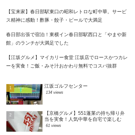
【宝来家】春日部駅東口の昭和レトロな町中華。サービ
ス精神に感動！酢豚・餃子・ビールで大満足
春日部出張で宿泊！東横イン春日部駅西口と「やまや新
館」のランチが大満足でした
【江坂グルメ】マイカリー食堂 江坂店でロースかつカレ
ーを実食！ご飯・みそ汁おかわり無料でコスパ抜群
江坂ゴルフセンター
134 views
【京橋グルメ】551蓬莱の持ち帰り弁
当を実食！人気中華を自宅で楽しむ
61 views