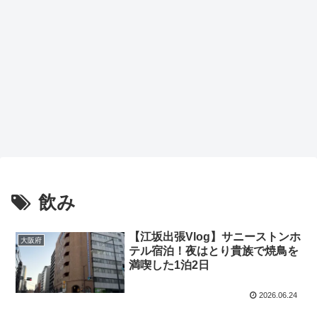
飲み
【江坂出張Vlog】サニーストンホ
大阪府
テル宿泊！夜はとり貴族で焼鳥を
満喫した1泊2日
2026.06.24