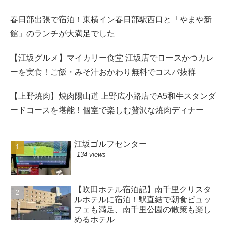
春日部出張で宿泊！東横イン春日部駅西口と「やまや新
館」のランチが大満足でした
【江坂グルメ】マイカリー食堂 江坂店でロースかつカレ
ーを実食！ご飯・みそ汁おかわり無料でコスパ抜群
【上野焼肉】焼肉陽山道 上野広小路店でA5和牛スタンダ
ードコースを堪能！個室で楽しむ贅沢な焼肉ディナー
江坂ゴルフセンター
134 views
【吹田ホテル宿泊記】南千里クリスタ
ルホテルに宿泊！駅直結で朝食ビュッ
フェも満足、南千里公園の散策も楽し
めるホテル