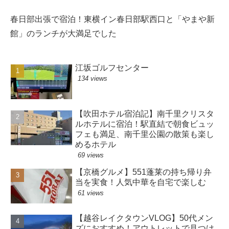
春日部出張で宿泊！東横イン春日部駅西口と「やまや新
館」のランチが大満足でした
江坂ゴルフセンター
134 views
【吹田ホテル宿泊記】南千里クリスタ
ルホテルに宿泊！駅直結で朝食ビュッ
フェも満足、南千里公園の散策も楽し
めるホテル
69 views
【京橋グルメ】551蓬莱の持ち帰り弁
当を実食！人気中華を自宅で楽しむ
61 views
【越谷レイクタウンVLOG】50代メン
ズにおすすめ！アウトレットで見つけ