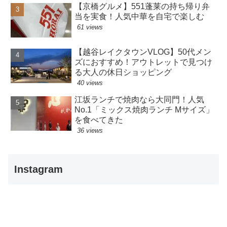
【京橋グルメ】551蓬莱の持ち帰り弁
当を実食！人気中華を自宅で楽しむ
61 views
【越谷レイクタウンVLOG】50代メン
ズにおすすめ！アウトレットで見つけ
る大人の休日ショッピング
40 views
江坂ランチで焼肉なら大同門！人気
No.1「ミックス焼肉ランチ Mサイズ」
を食べてきた
36 views
Instagram