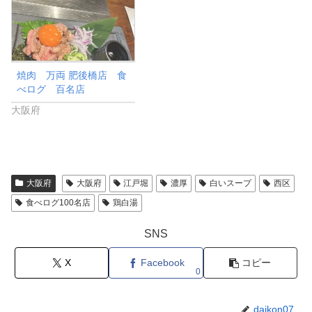
焼肉 万両 肥後橋店 食
べログ 百名店
大阪府
大阪府
大阪府
江戸堀
濃厚
白いスープ
西区
食べログ100名店
鶏白湯
SNS
X
Facebook
コピー
0
daikon07