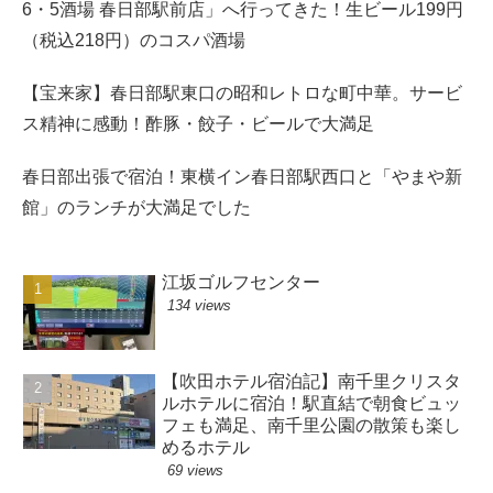
6・5酒場 春日部駅前店」へ行ってきた！生ビール199円
（税込218円）のコスパ酒場
【宝来家】春日部駅東口の昭和レトロな町中華。サービ
ス精神に感動！酢豚・餃子・ビールで大満足
春日部出張で宿泊！東横イン春日部駅西口と「やまや新
館」のランチが大満足でした
江坂ゴルフセンター
134 views
【吹田ホテル宿泊記】南千里クリスタ
ルホテルに宿泊！駅直結で朝食ビュッ
フェも満足、南千里公園の散策も楽し
めるホテル
69 views