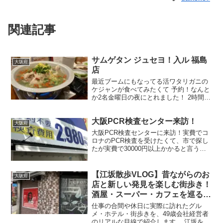
関連記事
サムゲタン ジュセヨ！入ル 福島
大阪府
店
最近ブームにもなってる活ワタリガニの
ケジャンが食べてみたくて 予約！なんと
か2名金曜日の夜にとれました！ 2時間制
でコース、一人5000円です。 店構え ミ
シュランピググルマン 獲得のサムゲタン
大阪PCR検査センター来訪！
韓国料理 入ルミシュランピググルマン獲
大阪府
得のサ...
大阪PCR検査センターに来訪！実費でコ
ロナのPCR検査を受けたくて、市で探し
たが実費で30000円以上かかると言うこ
とで、色々ググって・・大阪の梅田北新
地の御堂筋側にある当日検査結果がわか
るところ発見！電話はつながらず、並ば
【江坂散歩VLOG】昔ながらのお
大阪府
ないといけないが、当日（お急ぎ便）
店と新しい発見を楽しむ街歩き！
5980円でWEB上で検査結果がわかるの
酒屋・スーパー・カフェを巡る休
で、ぜひお急ぎで費用かけたくない方は
日
行ってみてください
仕事の合間や休日に実際に訪れたグル
メ・ホテル・街歩きを、49歳会社経営者
のリアルな目線で紹介します。 江坂を目