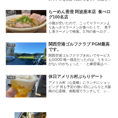
的もなく歩いてみる 今回のテーマは、目
的地を決めずに江坂の街をのんびり散策
らーめん香澄 阿波座本店 食べロ
すること。 江坂駅周辺はオフィス街とし
大阪府
て有名ですが、少し...
グ100名店
小腹が空いたので、こってりラーメンよ
りあっさりラーメンが食べたくて、 煮干
し系ラーメンで検索。3,76の食べログ高
評価のお店にレッツラゴー 2017年〜5年
連続で食べログ百名店に選ばれてる味を
関西空港ゴルフクラブ PGM最高
堪能しにいきました。 店構え 老舗感があ
大阪府
り、大通...
です。
関西空港ゴルフクラブきれいでサービス
もGOOD 唯一残念だったのは、リモコン
がないのがちょっと・・と練習場はパタ
ーのみです。 大阪市内から40分ぐらいで
いけます。 公式サイト 関西空港ゴルフク
休日アメリカ村ぶらりデート
ラブ それ以外はGOODです。 ★4.5 料金
大阪府
が...
アメリカ村（心斎橋）にランチにショッ
ピング 何も予定の無い日にぶらりと大阪
南の心斎橋、南船場でランチして、ショ
ッピングして、まったりしてきました。
カフェ ガーブ（CAFE GARB） 20年ぐら
い前からカフェブームの火付け役とし
て、南船場...