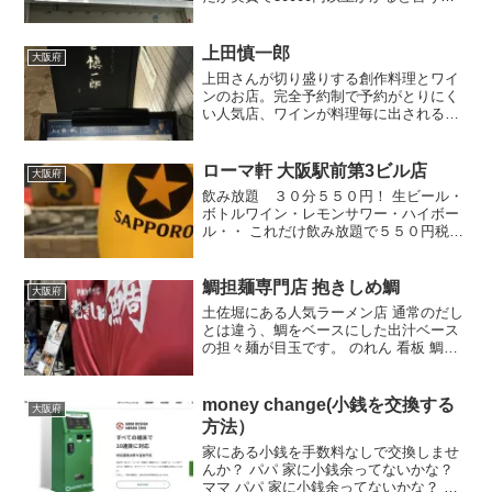
とで、色々ググって・・大阪の梅田北新
地の御堂筋側にある当日検査結果がわか
るところ発見！電話はつながらず、並ば
上田慎一郎
大阪府
ないといけないが、当日（お急ぎ便）
上田さんが切り盛りする創作料理とワイ
5980円でWEB上で検査結果がわかるの
ンのお店。完全予約制で予約がとりにく
で、ぜひお急ぎで費用かけたくない方は
い人気店、ワインが料理毎に出される人
行ってみてください
気店
ローマ軒 大阪駅前第3ビル店
大阪府
飲み放題 ３０分５５０円！ 生ビール・
ボトルワイン・レモンサワー・ハイボー
ル・・ これだけ飲み放題で５５０円税込
みは奇跡 しかも、酒の充が、イタリア
ン・・ ウィンナーの香りがそそるナポリ
タンやチーズなど・・ これで行かないわ
鯛担麺専門店 抱きしめ鯛
大阪府
けには・・ メニ...
土佐堀にある人気ラーメン店 通常のだし
とは違う、鯛をベースにした出汁ベース
の担々麺が目玉です。 のれん 看板 鯛担
麺専門店 抱きしめ鯛 住所：大阪府大阪市
西区江戸堀1-23-21 ビエラ江戸堀 1F電
話：050-5596-0363営業時間：...
money change(小銭を交換する
大阪府
方法）
家にある小銭を手数料なしで交換しませ
んか？ パパ 家に小銭余ってないかな？
ママ パパ 家に小銭余ってないかな？ た