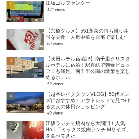
江坂ゴルフセンター
134 views
【京橋グルメ】551蓬莱の持ち帰り弁
当を実食！人気中華を自宅で楽しむ
59 views
【吹田ホテル宿泊記】南千里クリスタ
ルホテルに宿泊！駅直結で朝食ビュッ
フェも満足、南千里公園の散策も楽し
めるホテル
59 views
【越谷レイクタウンVLOG】50代メン
ズにおすすめ！アウトレットで見つけ
る大人の休日ショッピング
40 views
江坂ランチで焼肉なら大同門！人気
No.1「ミックス焼肉ランチ Mサイズ」
を食べてきた