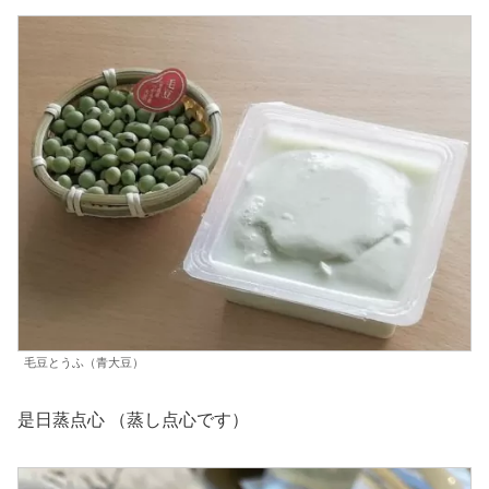
毛豆とうふ（青大豆）
是日蒸点心 （蒸し点心です）