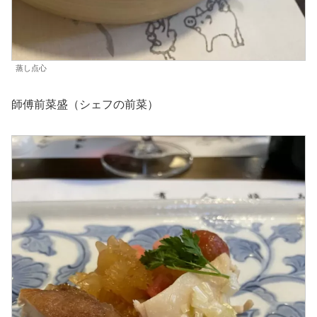
蒸し点心
師傅前菜盛（シェフの前菜）