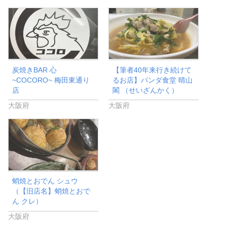
炭焼きBAR 心
【筆者40年来行き続けて
~COCORO~ 梅田東通り
るお店】パンダ食堂 晴山
店
閣 （せいざんかく）
大阪府
大阪府
蛸焼とおでん シュウ
（【旧店名】蛸焼とおで
ん クレ）
大阪府