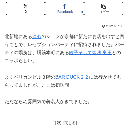
X
Facebook
コピー
0
2022.10.18
北新地にある
連心
のシェフが京都に新たにお店を出すと言
うことで、レセプションパーティに招待されました。パー
ティの場所は、堺筋本町にある
餃子そして焼味 巣王
との
コラボらしい。
よくペリカンビル３階の
BAR DUCK２２
には行かせても
らってましたが、ここは初訪問
ただならぬ雰囲気で著名人がきてました。
目次