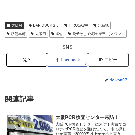
大阪府
BAR DUCK２２
HIROSAWA
北新地
堺筋本町
大阪府
連心
餃子そして焼味 巣王 （スワン）
SNS
X
Facebook
コピー
0
daikon07
関連記事
大阪PCR検査センター来訪！
大阪府
大阪PCR検査センターに来訪！実費でコ
ロナのPCR検査を受けたくて、市で探し
たが実費で30000円以上かかると言うこ