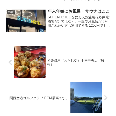
くさん余ってるけどどうしたの？ パパ 今
度から小銭の両替が有料になるみたいな
年末年始にお風呂・サウナはここ
んだよね ママ そうなの？それは困るわ
大阪府
ね・・ パ...
SUPERHOTEL なにわ天然温泉花乃井 宿
泊客だけではなく、一般でお風呂だけ利
用されたい方も利用できる 1200円でミニ
タオル付き、さらにシャンプー・リン
ス・ボディーソープ不要でサウナも利用
できる ホテルの入り口です 今日も寒かっ
たので...
和楽路屋（わらじや）千里中央店（移
転）
関西空港ゴルフクラブ PGM最高です。