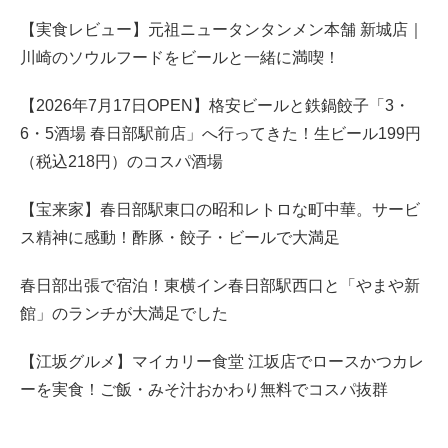
【実食レビュー】元祖ニュータンタンメン本舗 新城店｜
川崎のソウルフードをビールと一緒に満喫！
【2026年7月17日OPEN】格安ビールと鉄鍋餃子「3・
6・5酒場 春日部駅前店」へ行ってきた！生ビール199円
（税込218円）のコスパ酒場
【宝来家】春日部駅東口の昭和レトロな町中華。サービ
ス精神に感動！酢豚・餃子・ビールで大満足
春日部出張で宿泊！東横イン春日部駅西口と「やまや新
館」のランチが大満足でした
【江坂グルメ】マイカリー食堂 江坂店でロースかつカレ
ーを実食！ご飯・みそ汁おかわり無料でコスパ抜群